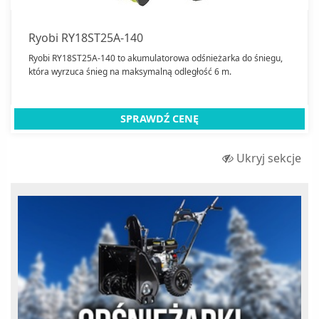
Kompakty WC
Kosiarki
Ryobi RY18ST25A-140
Kosy i podkaszarki
Ryobi RY18ST25A-140 to akumulatorowa odśnieżarka do śniegu,
która wyrzuca śnieg na maksymalną odległość 6 m.
Krzesła hamakowe
Kuchenki turystyczne
SPRAWDŹ CENĘ
Laktatory
lampy owadobójcze
Ukryj sekcje
Lampy solarne
Lampki
Latarki
Łuparki do drewna
Maszyny do szycia
Maszynki do makaronu
Myjki do okien