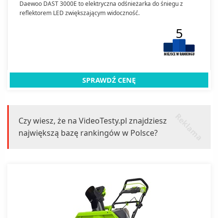
Daewoo DAST 3000E to elektryczna odśnieżarka do śniegu z
reflektorem LED zwiększającym widoczność.
5
SPRAWDŹ CENĘ
r
k
l
a
m
a
e
Czy wiesz, że na VideoTesty.pl znajdziesz
największą bazę rankingów w Polsce?