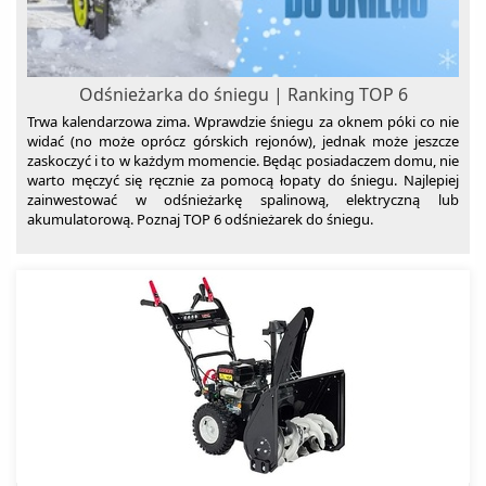
Suszarki do grzybów
Szampony do włosów
Termometry
Odśnieżarka do śniegu | Ranking TOP 6
Termowentylatory
Trwa kalendarzowa zima. Wprawdzie śniegu za oknem póki co nie
widać (no może oprócz górskich rejonów), jednak może jeszcze
Traktorki ogrodowe
zaskoczyć i to w każdym momencie. Będąc posiadaczem domu, nie
Trampoliny
warto męczyć się ręcznie za pomocą łopaty do śniegu. Najlepiej
zainwestować w odśnieżarkę spalinową, elektryczną lub
Umywalki
akumulatorową. Poznaj TOP 6 odśnieżarek do śniegu.
Baterie umywalkowe
Wanny
Węże ogrodowe
Wentylatory
Wentylatory kolumnowe
Wózki dziecięce
Żarówki LED
Wentylatory pokojowe
zgrzewarki próżniowe
Zlewozmywaki