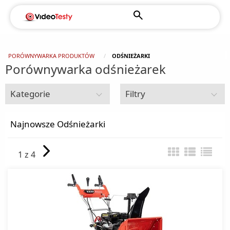
PORÓWNYWARKA PRODUKTÓW
ODŚNIEŻARKI
Porównywarka odśnieżarek
Kategorie
Filtry
Dom i ogród
Najnowsze Odśnieżarki
Agregaty prądotwórcze
1 z 4
Alarmy
Baseny ogrodowe
Ciśnieniomierze
Czujniki