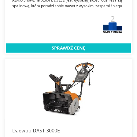
AL-KO SnowLine 620.4 E III LED jest wysokiej jakości odśnieżarką
spalinową, która poradzi sobie nawet z wysokimi zaspami śniegu.
2
SPRAWDŹ CENĘ
Daewoo DAST 3000E