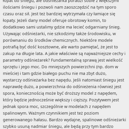
łopat do śniegu, ale odśnieżarka poradzi sobie z większymi
ilościami śniegu i pozwoli nam zaoszczędzić na tym sporo
czasu oraz sił. Jest też bardziej wytrzymała czy łamiące się
łopaty. Jeżeli dany model oferuje obrotowy komin, to
dodatkowo sami ustalimy gdzie ma lecieć odgarniany śnieg.
Używając odśnieżarki, nie szkodzimy także środowisku, w
porównaniu do środków chemicznych. Niektóre modele
potrafią być dość kosztowne, ale warto pamiętać, że jest to
zakup na długie lata. A jakie właściwie są najważniejsze cechy i
parametry odśnieżarek? Fundamentalną sprawą jest wielkość
sprzętu i jego moc. Do mniejszych powierzchni (np. dom w
mieście) i tam gdzie białego puchu nie ma zbyt dużo,
wystarczy odśnieżarka bez napędu. Jeśli natomiast śniegu jest
naprawdę dużo, a powierzchnia do odśnieżenia również jest
spora, koniecznością może być droższy model z napędem,
który będzie jednocześnie większy i cięższy. Pozytywem jest
jednak spora moc, szczególnie w modelach z napędem
spalinowym. Ważnym czynnikiem jest też poziom
generowanego hałasu. Bardzo wydajne, spalinowe odśnieżarki
szybko usuną nadmiar śniegu, ale będą przy tym bardzo