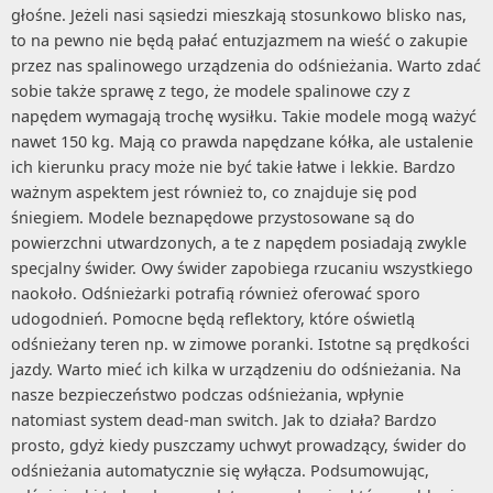
głośne. Jeżeli nasi sąsiedzi mieszkają stosunkowo blisko nas,
to na pewno nie będą pałać entuzjazmem na wieść o zakupie
przez nas spalinowego urządzenia do odśnieżania. Warto zdać
sobie także sprawę z tego, że modele spalinowe czy z
napędem wymagają trochę wysiłku. Takie modele mogą ważyć
nawet 150 kg. Mają co prawda napędzane kółka, ale ustalenie
ich kierunku pracy może nie być takie łatwe i lekkie. Bardzo
ważnym aspektem jest również to, co znajduje się pod
śniegiem. Modele beznapędowe przystosowane są do
powierzchni utwardzonych, a te z napędem posiadają zwykle
specjalny świder. Owy świder zapobiega rzucaniu wszystkiego
naokoło. Odśnieżarki potrafią również oferować sporo
udogodnień. Pomocne będą reflektory, które oświetlą
odśnieżany teren np. w zimowe poranki. Istotne są prędkości
jazdy. Warto mieć ich kilka w urządzeniu do odśnieżania. Na
nasze bezpieczeństwo podczas odśnieżania, wpłynie
natomiast system dead-man switch. Jak to działa? Bardzo
prosto, gdyż kiedy puszczamy uchwyt prowadzący, świder do
odśnieżania automatycznie się wyłącza. Podsumowując,