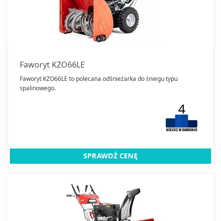
Faworyt KZO66LE
Faworyt KZO66LE to polecana odśnieżarka do śniegu typu
spalinowego.
4
SPRAWDŹ CENĘ