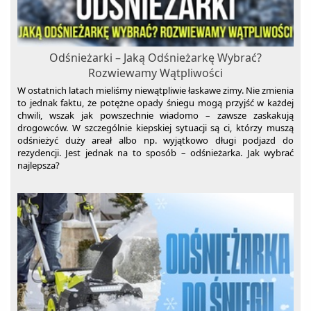
Myjki wodne
Nawilżacze powietrza
Nożyce do żywopłotu i trawy
Odśnieżarki – Jaką Odśnieżarkę Wybrać?
Rozwiewamy Wątpliwości
Oczyszczacze powietrza
W ostatnich latach mieliśmy niewątpliwie łaskawe zimy. Nie zmienia
Odkurzacze ogrodowe
to jednak faktu, że potężne opady śniegu mogą przyjść w każdej
chwili, wszak jak powszechnie wiadomo – zawsze zaskakują
Odśnieżarki
drogowców. W szczególnie kiepskiej sytuacji są ci, którzy muszą
Osuszacze powietrza
odśnieżyć duży areał albo np. wyjątkowo długi podjazd do
rezydencji. Jest jednak na to sposób – odśnieżarka. Jak wybrać
Parownice do ubrań
najlepsza?
Piece do pizzy
Piece gazowe
Rozdrabniacze do gałęzi
Sauny
Sortowniki
Stacje meteo