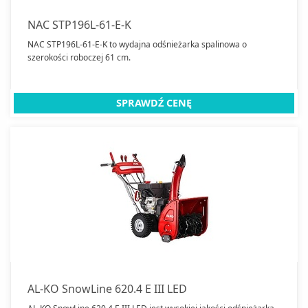
Baterie kuchenne
Zamknij
NAC STP196L-61-E-K
NAC STP196L-61-E-K to wydajna odśnieżarka spalinowa o
szerokości roboczej 61 cm.
SPRAWDŹ CENĘ
AL-KO SnowLine 620.4 E III LED