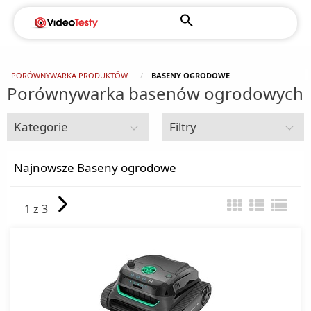
PORÓWNYWARKA PRODUKTÓW
BASENY OGRODOWE
Porównywarka basenów ogrodowych
Kategorie
Filtry
Dom i ogród
Najnowsze Baseny ogrodowe
Agregaty prądotwórcze
1 z 3
Alarmy
Baseny ogrodowe
Ciśnieniomierze
Czujniki