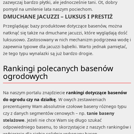
zazwyczaj bardzo płytki, ale jednocześnie tani. Ot, dobry
pomysł na umilenie lata naszym pociechom.
DMUCHANE JACUZZI – LUKSUS I PRESTIŻ
Przeglądając bazy produktowe dotyczące basenów, można
natknąć się także na dmuchane jacuzzi, które wyglądają dość
luksusowo. Zastosowany w nich mechanizm podgrzewa wodę i
zapewnia typowe dla jacuzzi bąbelki. Warto jednak pamiętać,
że tego typu wynalazki są już bardzo drogie.
Rankingi polecanych basenów
ogrodowych
Na naszym portalu znajdziecie
rankingi dotyczące basenów
do ogrodu czy na działkę
. W owych zestawieniach
prezentujemy Wam absolutnie czołowe baseny różnego typu
czy z danych segmentów cenowych – np.
tanie baseny
stelażowe
. Jeżeli nie chce Wam się długo szukać
odpowiedniego basenu, to skorzystajcie z naszych rankingów i
wybierzcie dla siebie solidnie wykonany basen.