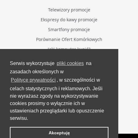
Telewizory promocje
Ekspresy do kawy promocje
Smartfony promocje
Porównanie Ofert Komórkowych
Jaki komputer kupić?
Serwis wykorzystuje
pliki cookies
na
BĄDŹ NA BIEŻĄCO
zasadach określonych w
Polityce prywatności
, w szczególności w
Facebook
celach statystycznych i reklamowych. Jeśli
Grupa Testerzy Videotestów
nie wyrażasz zgody na wykorzystywanie
YouTube
cookies prosimy o wyłącznie ich w
ustawieniach przeglądarki lub opuszczenie
Twitter
serwisu.
Instagram
Akceptuję