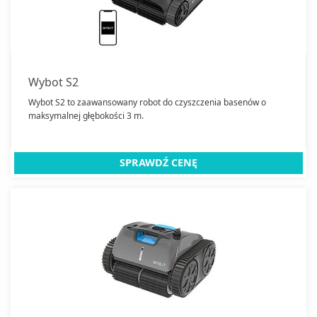
Czujniki czadu
Dalmierze laserowe
Dyspensery do wody
Dzwonki do drzwi
Elektroniczne Nianie
Wybot S2
Frezarki do paznokci
Wybot S2 to zaawansowany robot do czyszczenia basenów o
maksymalnej głębokości 3 m.
Grille
Grzejniki konwektorowe
Grzejniki olejowe
SPRAWDŹ CENĘ
Grzejniki promiennikowe
Hamaki
Kabiny prysznicowe
Baterie wannowe i prysznicowe
Kamery IP
Akcesoria do monitoringu
Klimatyzatory przenośne
Wideodomofony
Klimatyzatory ścienne