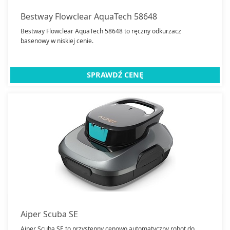
Suszarki do grzybów
Bestway Flowclear AquaTech 58648
Szampony do włosów
Bestway Flowclear AquaTech 58648 to ręczny odkurzacz
Termometry
basenowy w niskiej cenie.
Termowentylatory
Traktorki ogrodowe
SPRAWDŹ CENĘ
Trampoliny
Umywalki
Baterie umywalkowe
Wanny
Węże ogrodowe
Wentylatory
Wentylatory kolumnowe
Wózki dziecięce
Żarówki LED
Wentylatory pokojowe
zgrzewarki próżniowe
Aiper Scuba SE
Zlewozmywaki
Aiper Scuba SE to przystępny cenowo automatyczny robot do