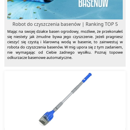
Myjki wodne
Nawilżacze powietrza
Nożyce do żywopłotu i trawy
Robot do czyszczenia basenów | Ranking TOP 5
Oczyszczacze powietrza
Mając na swojej działce basen ogrodowy, możliwe, że przekonałeś
się niestety jak żmudne bywa jego czyszczenie. Jeżeli pragniesz
Odkurzacze ogrodowe
cieszyć się czystą i klarowną wodą w basenie, to zainwestuj w
robota do czyszczenia basenów. W mig upora się z tym zadaniem,
Odśnieżarki
nie wymagając od Ciebie żadnego wysiłku. Poznaj topowe
Osuszacze powietrza
odkurzacze basenowe automatyczne.
Parownice do ubrań
Piece do pizzy
Piece gazowe
Rozdrabniacze do gałęzi
Sauny
Sortowniki
Stacje meteo