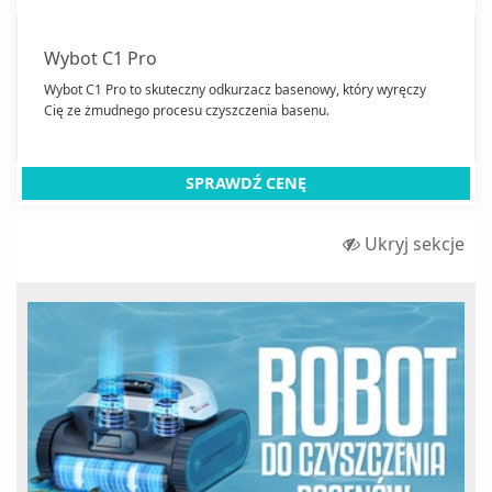
Kompakty WC
Kosiarki
Wybot C1 Pro
Kosy i podkaszarki
Wybot C1 Pro to skuteczny odkurzacz basenowy, który wyręczy
Cię ze żmudnego procesu czyszczenia basenu.
Krzesła hamakowe
Kuchenki turystyczne
Laktatory
SPRAWDŹ CENĘ
lampy owadobójcze
Ukryj sekcje
Lampy solarne
Lampki
Latarki
Łuparki do drewna
Maszyny do szycia
Maszynki do makaronu
Myjki do okien