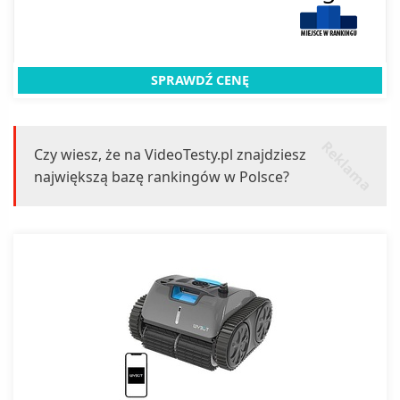
SPRAWDŹ CENĘ
r
k
l
a
m
a
e
Czy wiesz, że na VideoTesty.pl znajdziesz
największą bazę rankingów w Polsce?