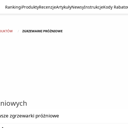
Rankingi
Produkty
Recenzje
Artykuły
Newsy
Instrukcje
Kody Rabat
DUKTÓW
ZGRZEWARKI PRÓŻNIOWE
żniowych
sze zgrzewarki próżniowe