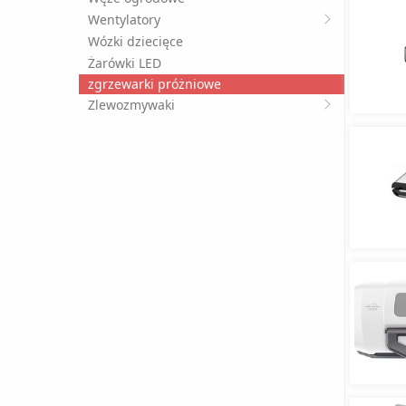
Wentylatory
Wózki dziecięce
Żarówki LED
zgrzewarki próżniowe
Zlewozmywaki