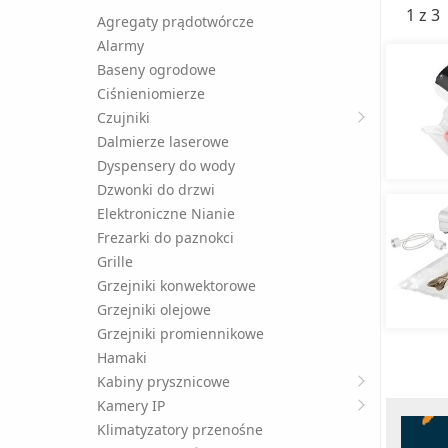
1 z 3
Agregaty prądotwórcze
Alarmy
Baseny ogrodowe
Ciśnieniomierze
Czujniki
Dalmierze laserowe
Dyspensery do wody
Dzwonki do drzwi
Elektroniczne Nianie
Frezarki do paznokci
Grille
Grzejniki konwektorowe
Grzejniki olejowe
Grzejniki promiennikowe
Hamaki
Kabiny prysznicowe
Kamery IP
Klimatyzatory przenośne