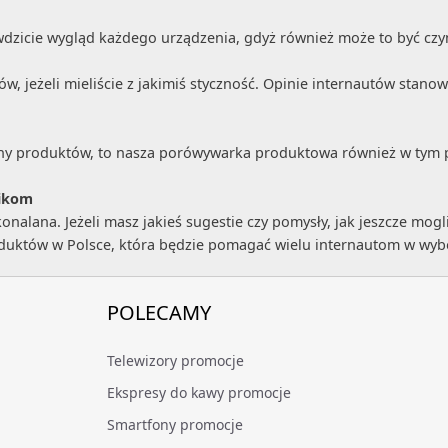
awdzicie wygląd każdego urządzenia, gdyż również może to być cz
 jeżeli mieliście z jakimiś styczność. Opinie internautów stanow
e ceny produktów, to nasza porówywarka produktowa również w ty
ikom
alana. Jeżeli masz jakieś sugestie czy pomysły, jak jeszcze mogl
oduktów w Polsce, która będzie pomagać wielu internautom w wy
POLECAMY
Telewizory promocje
Ekspresy do kawy promocje
Smartfony promocje