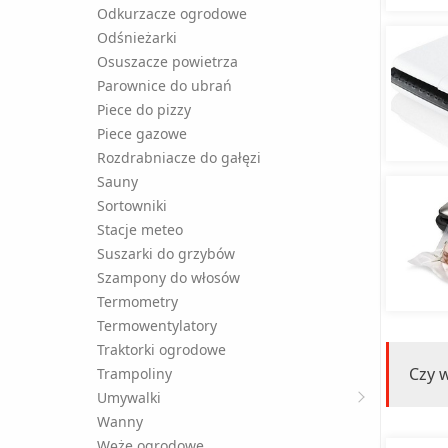
Odkurzacze ogrodowe
Odśnieżarki
Osuszacze powietrza
Parownice do ubrań
Piece do pizzy
Piece gazowe
Rozdrabniacze do gałęzi
Sauny
Sortowniki
Stacje meteo
Suszarki do grzybów
Szampony do włosów
Termometry
Termowentylatory
Traktorki ogrodowe
Czy w
Trampoliny
Umywalki
Wanny
Węże ogrodowe