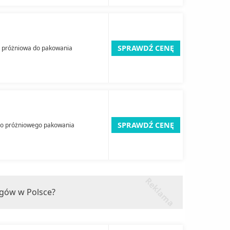
SPRAWDŹ CENĘ
a próżniowa do pakowania
SPRAWDŹ CENĘ
do próżniowego pakowania
r
k
l
a
m
a
e
ngów w Polsce?