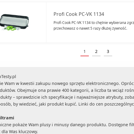
Profi Cook PC-VK 1134
Profi Cook PC-VK 1134 to chętnie wybierana zgrz
przechowasz o nawet 5 razy dłużej żywność.
1
2
3
(current)
esty.pl
anie Wam w kwestii zakupu nowego sprzętu elektronicznego. Opr
któw. Obejmuje ona prawie 400 kategorii, a liczba ta wciąż rośn
kty – sprawdzicie ich specyfikacje i najważniejsze atrybuty, zobac
posób, by wiedzieć, jaki produkt kupić. Linki do cen poszczególny
iltrami
hniczne pokaże Wam plusy i minusy danego produktu. Dostępne fil
t dla Was kluczowy.