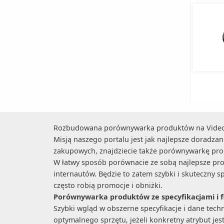
Rozbudowana porównywarka produktów na VideoT
Misją naszego portalu jest jak najlepsze doradz
zakupowych, znajdziecie także porównywarkę produ
W łatwy sposób porównacie ze sobą najlepsze produ
internautów. Będzie to zatem szybki i skuteczny s
często robią promocje i obniżki.
Porównywarka produktów ze specyfikacjami i f
Szybki wgląd w obszerne specyfikacje i dane tec
optymalnego sprzętu, jeżeli konkretny atrybut jes