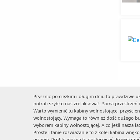
Prysznic po ciężkim i długim dniu to prawdziwe uk
potrafi szybko nas zrelaksować. Sama przestrzeń 
Warto wymienić tu kabiny wolnostojące, przyście
wolnostojący. Wymaga to również dość dużego budż
wyborem kabiny wolnostojącej. A co jeśli nasza ł
Proste i tanie rozwiązanie to z kolei kabina wnę
wannie. Profile można tu dostosować do większośc