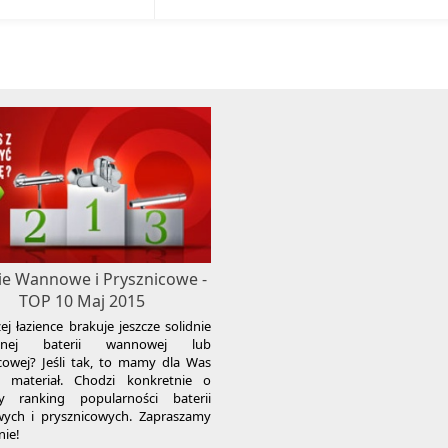
ie Wannowe i Prysznicowe -
TOP 10 Maj 2015
j łazience brakuje jeszcze solidnie
anej baterii wannowej lub
cowej? Jeśli tak, to mamy dla Was
y materiał. Chodzi konkretnie o
zy ranking popularności baterii
ych i prysznicowych. Zapraszamy
nie!