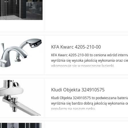
KFA Kwarc 4205-210-00
KFA Kwarc 4205-210-00 to ceniona wśród intern
wyróżnia się wysoka jakością wykonania oraz c
wkomponuje się w nowoczesne łazienki.
Kludi Objekta 324910575
Kludi Objekta 324910575 to podwieszana bateri
wyróżnia się bardzo dobrą jakością wykonania or
popularny na naszym rynku.