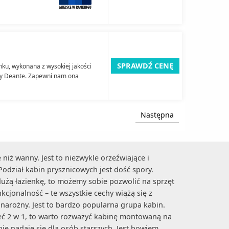
SPRAWDŹ CENĘ
ku, wykonana z wysokiej jakości
my Deante. Zapewni nam ona
Następna
niż wanny. Jest to niezwykle orzeźwiające i
odział kabin prysznicowych jest dość spory.
użą łazienkę, to możemy sobie pozwolić na sprzęt
cjonalność – te wszystkie cechy wiążą się z
narożny. Jest to bardzo popularna grupa kabin.
ieć 2 w 1, to warto rozważyć kabinę montowaną na
ie nadaje się dla osób starszych. Jest bowiem