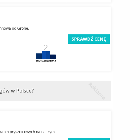
annowa od Grohe.
SPRAWDŹ CENĘ
2
r
k
l
a
m
a
e
ngów w Polsce?
 kabin prysznicowych na naszym