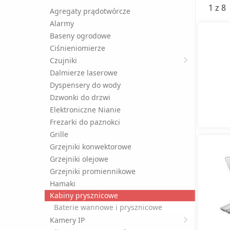
1 z 8
Agregaty prądotwórcze
Alarmy
Baseny ogrodowe
Ciśnieniomierze
Czujniki
Dalmierze laserowe
Dyspensery do wody
Dzwonki do drzwi
Elektroniczne Nianie
Frezarki do paznokci
Grille
Grzejniki konwektorowe
Grzejniki olejowe
Grzejniki promiennikowe
Hamaki
Kabiny prysznicowe
Baterie wannowe i prysznicowe
Kamery IP