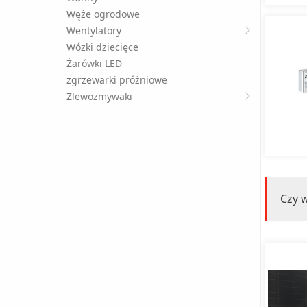
Węże ogrodowe
Wentylatory
Wózki dziecięce
Żarówki LED
zgrzewarki próżniowe
Zlewozmywaki
Czy w