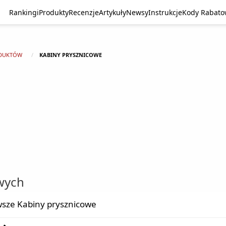
Rankingi
Produkty
Recenzje
Artykuły
Newsy
Instrukcje
Kody Rabat
DUKTÓW
KABINY PRYSZNICOWE
wych
sze Kabiny prysznicowe