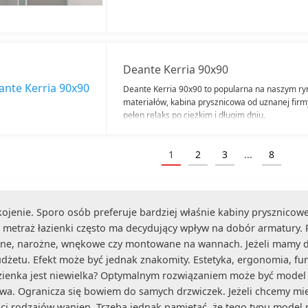
Deante Kerria 90x90
Deante Kerria 90x90 to popularna na naszym ryn
materiałów, kabina prysznicowa od uznanej fir
pełen relaks po ciężkim i długim dniu.
1
2
3
...
8
(current)
ojenie. Sporo osób preferuje bardziej właśnie kabiny prysznicowe 
i metraż łazienki często ma decydujący wpływ na dobór armatury. P
nne, narożne, wnękowe czy montowane na wannach. Jeżeli mamy d
etu. Efekt może być jednak znakomity. Estetyka, ergonomia, funk
azienka jest niewielka? Optymalnym rozwiązaniem może być model 
kowa. Ogranicza się bowiem do samych drzwiczek. Jeżeli chcemy m
i rodzajów wanien. Trzeba jednak pamiętać, że tego typu model n