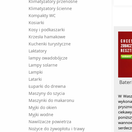
Klimatyzatory przenośne
Klimatyzatory ścienne
Kompakty WC
Kosiarki
Kosy i podkaszarki
Krzesła hamakowe
Kuchenki turystyczne
Laktatory
lampy owadobójcze
Lampy solarne
Lampki
Latarki
Bater
Łuparki do drewna
Maszyny do szycia
W Wasze
Maszynki do makaronu
wykon
pryszni
Myjki do okien
ciekaw
Myjki wodne
poniżs
Nawilżacze powietrza
wannow
serdecz
Nożyce do żywopłotu i trawy