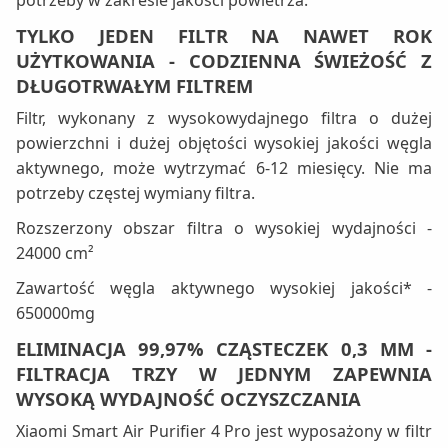
potrzeby w zakresie jakości powietrza.
TYLKO JEDEN FILTR NA NAWET ROK
UŻYTKOWANIA - CODZIENNA ŚWIEŻOŚĆ Z
DŁUGOTRWAŁYM FILTREM
Filtr, wykonany z wysokowydajnego filtra o dużej
powierzchni i dużej objętości wysokiej jakości węgla
aktywnego, może wytrzymać 6-12 miesięcy. Nie ma
potrzeby częstej wymiany filtra.
Rozszerzony obszar filtra o wysokiej wydajności -
24000 cm²
Zawartość węgla aktywnego wysokiej jakości* -
650000mg
ELIMINACJA 99,97% CZĄSTECZEK 0,3 ΜM -
FILTRACJA TRZY W JEDNYM ZAPEWNIA
WYSOKĄ WYDAJNOŚĆ OCZYSZCZANIA
Xiaomi Smart Air Purifier 4 Pro jest wyposażony w filtr