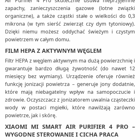
Air Purifier 4 Pro skutecznie usuwa nieprzyjemne
zapachy, zanieczyszczenia gazowe (lotne związki
organiczne), a także cząstki stałe o wielkości do 0,3
mikrona (w tym sierść zwierząt czy dym tytoniowy).
Dzięki niemu możesz oddychać świeżym i czystym
powietrzem w całym domu.
FILM HEPA Z AKTYWNYM WĘGLEM
Filtr HEPA z węglem aktywnym ma dużą powierzchnię i
gwarantuje bardzo długą żywotność (do nawet 12
miesięcy bez wymiany). Urządzenie oferuje również
funkcję jonizacji powietrza – generuje jony dodatnie,
które mają niebagatelny wpływ na samopoczucie i
zdrowie. Oczyszczacz z jonizatorem uwalnia cząsteczki
wody w postaci mgiełki, które nawilżają zarówno
powietrze, jak i skórę.
XIAOMI MI SMART AIR PURIFIER 4 PRO –
WYGODNE STEROWANIE I CICHA PRACA