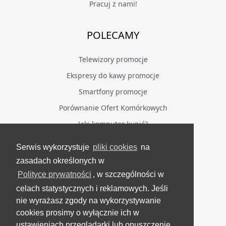
Pracuj z nami!
POLECAMY
Telewizory promocje
Ekspresy do kawy promocje
Smartfony promocje
Porównanie Ofert Komórkowych
Jaki komputer kupić?
Serwis wykorzystuje
pliki cookies
na
BĄDŹ NA BIEŻĄCO
zasadach określonych w
Polityce prywatności
, w szczególności w
Facebook
celach statystycznych i reklamowych. Jeśli
Grupa Testerzy Videotestów
nie wyrażasz zgody na wykorzystywanie
YouTube
cookies prosimy o wyłącznie ich w
ustawieniach przeglądarki lub opuszczenie