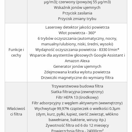
μg/m3); czerwony (powyżej 55 μg/m3)
Wskaźnik jonów ujemnych
Przycisk zasilania
Przycisk zmiany trybu
Laserowy detektor jakości powietrza
Wlot powietrza - 360°
6 trybów oczyszczania (automatyczny, nocny,
manualny/ulubiony, niski, średni, wysoki)
Funkcje i
Wydajność oczyszczania powietrza - 8330 l/min*
cechy
Wsparcie dla asystentów głosowych Google Assistant i
Amazon Alexa
Generator jonów ujemnych
Zdejmowana kratka wylotu powietrza
Drzwiczki magnetyczne do wymiany filtra
Trzywarstwowa budowa filtra
Siatka filtracyjna (zewnętrzny)
Filtr HEPA 13 (środkowy)
Filtr adsorpcyjny z węglem aktywnym (wewnętrzny)
Właściwoś
Wychwytuje 99,97% cząsteczek o wielkości 0.3μm
ci filtra
(dym, kurz, pyłki, łupież, sierść zwierząt, włókno
bawełniane, bakterie, wirusy itp.)
Żywotność filtra od 6 do 12 miesięcy
Powierzchnia filtra - 24000cm²