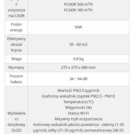
ć
PCADR 500 m³/h
oczyszcza
FCADR 185 m³/h
nia CADR
Pobór
50W
energii
Efektywny
obszar
35 - 60 m2
krycia
Waga
6,8 kg
Wymiary
275 x 275 x 680 mm
Poziom
34 ~ 64 dB
hałasu
Wartość PM2.5 (μg/m3)
Graficzny wskaźnik cząstek PM2.5 - PM10
Temperatura (°C)
Wilgotność (%)
Wyświetla
Status Wi-Fi
cz
Aktywny tryb oczyszczacza
dotykowy
Kolorowy wskaźnik jakości powietrza - zielony (1-20
OLED
μg/m3); żółty (21-35 μg/m3); pomarańczowy (36-55