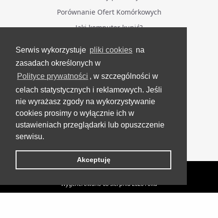
Porównanie Ofert Komórkowych
Jaki komputer kupić?
Serwis wykorzystuje
pliki cookies
na
BĄDŹ NA BIEŻĄCO
zasadach określonych w
Polityce prywatności
, w szczególności w
Facebook
celach statystycznych i reklamowych. Jeśli
Grupa Testerzy Videotestów
nie wyrażasz zgody na wykorzystywanie
YouTube
cookies prosimy o wyłącznie ich w
ustawieniach przeglądarki lub opuszczenie
Twitter
serwisu.
Instagram
Akceptuję
VideoTesty.pl Wszelkie prawa zastrzeżone
Wygenerowano 08 sierpnia 2026 roku