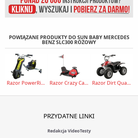
POWIĄZANE PRODUKTY DO SUN BABY MERCEDES
BENZ SLC300 RÓŻOWY
Razor PowerRider 360 Czarno-żółty
Razor Crazy Cart 25173860 Czarno-czerwony
Razor Dirt Quad Czarny
PRZYDATNE LINKI
Redakcja VideoTesty