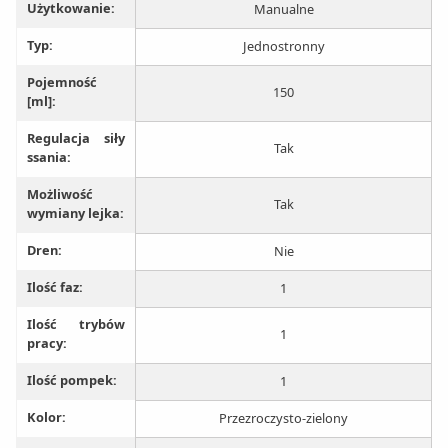
Użytkowanie:
Manualne
Typ:
Jednostronny
Pojemność
150
[ml]:
Regulacja siły
Tak
ssania:
Możliwość
Tak
wymiany lejka:
Dren:
Nie
Ilość faz:
1
Ilość trybów
1
pracy:
Ilość pompek:
1
Kolor:
Przezroczysto-zielony