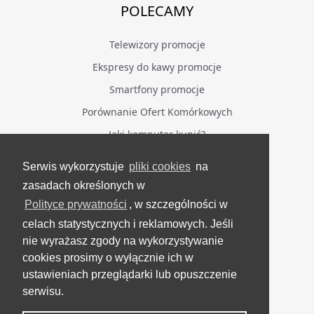
POLECAMY
Telewizory promocje
Ekspresy do kawy promocje
Smartfony promocje
Porównanie Ofert Komórkowych
Jaki komputer kupić?
Serwis wykorzystuje
pliki cookies
na
BĄDŹ NA BIEŻĄCO
zasadach określonych w
Polityce prywatności
, w szczególności w
Facebook
celach statystycznych i reklamowych. Jeśli
Grupa Testerzy Videotestów
nie wyrażasz zgody na wykorzystywanie
YouTube
cookies prosimy o wyłącznie ich w
ustawieniach przeglądarki lub opuszczenie
Twitter
serwisu.
Instagram