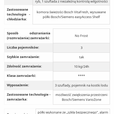
ryb, 1 szuflada z niezależną kontrolą wilgotności
Zastosowane
komora świeżości Bosch VitaFresh, wysuwane
technologie -
półki Bosch/Siemens easyAccess Shelf
chłodziarka:
Sposób odszraniania
No Frost
(rozmrażania) zamrażarki:
Liczba pojemników:
3
Szybkie zamrażanie:
tak
Zdolność zamrażania:
10 kg/24h
Klasa zamrażarki:
****
Wyposażenie:
3 szuflady, pojemnik na kostki lodu
Zastosowane technologie -
możliwość zwiększenia przestrzeni
zamrażarka:
Bosch/Siemens VarioZone
półki wykonane ze „szkła bezpiecznego”, alarm