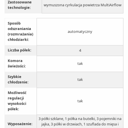
Zastosowane
wymuszona cyrkulacja powietrza MultiAirflow
technologie:
Sposób
odszraniania
automatyczny
(rozmrażania)
chłodziarki:
Liczba półek:
4
Komora
tak
świeżości:
Szybkie
tak
chłodzenie:
Możliwość
regulacji
tak
wysokości
półek:
3 półki szklane, 1 półka na butelki, 3 pojemniki na
Wyposażenie:
jajka, 3 półki w drzwiach, 1 szuflada do mięsa i