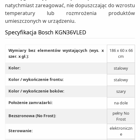
natychmiast zareagować, nie dopuszczając do wzrostu
temperatury lub rozmrożenia produktów
umieszczonych w urządzeniu.
Specyfikacja Bosch KGN36VLED
Wymiary bez elementów wystających (wys. x
186 x 60 x 66
szer. x gł.):
cm
Kolor:
stalowy
Kolor / wykończenie frontu:
stalowy
Kolor / wykończenie boków:
szary
Położenie zamrażarki:
na dole
pełny No
Bezszronowa (No Frost):
Frost
elektroniczn
Sterowanie:
e