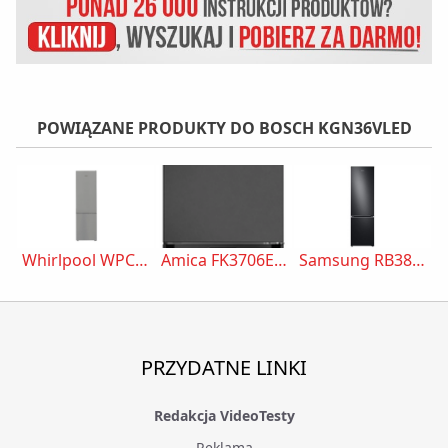
POWIĄZANE PRODUKTY DO BOSCH KGN36VLED
Whirlpool WPC 94I XP
Amica FK3706E.2DFZXC
Samsung RB38C705CB1
PRZYDATNE LINKI
Redakcja VideoTesty
Reklama