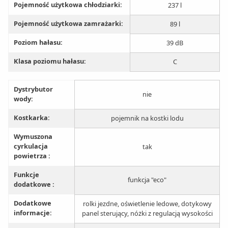
Pojemność użytkowa chłodziarki:
237 l
Pojemność użytkowa zamrażarki:
89 l
Poziom hałasu:
39 dB
Klasa poziomu hałasu:
C
Dystrybutor
nie
wody:
Kostkarka:
pojemnik na kostki lodu
Wymuszona
cyrkulacja
tak
powietrza :
Funkcje
funkcja "eco"
dodatkowe :
Dodatkowe
rolki jezdne, oświetlenie ledowe, dotykowy
informacje:
panel sterujący, nóżki z regulacją wysokości