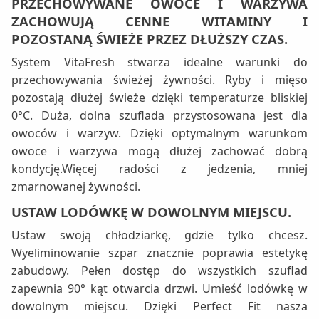
PRZECHOWYWANE OWOCE I WARZYWA
ZACHOWUJĄ CENNE WITAMINY I
POZOSTANĄ ŚWIEŻE PRZEZ DŁUŻSZY CZAS.
System VitaFresh stwarza idealne warunki do
przechowywania świeżej żywności. Ryby i mięso
pozostają dłużej świeże dzięki temperaturze bliskiej
0°C. Duża, dolna szuflada przystosowana jest dla
owoców i warzyw. Dzięki optymalnym warunkom
owoce i warzywa mogą dłużej zachować dobrą
kondycję.Więcej radości z jedzenia, mniej
zmarnowanej żywności.
USTAW LODÓWKĘ W DOWOLNYM MIEJSCU.
Ustaw swoją chłodziarkę, gdzie tylko chcesz.
Wyeliminowanie szpar znacznie poprawia estetykę
zabudowy. Pełen dostęp do wszystkich szuflad
zapewnia 90° kąt otwarcia drzwi. Umieść lodówkę w
dowolnym miejscu. Dzięki Perfect Fit nasza