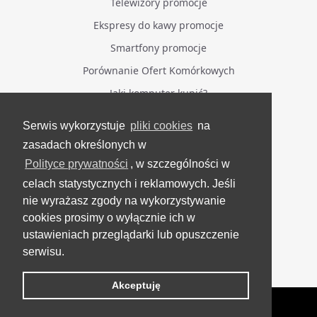
Telewizory promocje
Ekspresy do kawy promocje
Smartfony promocje
Porównanie Ofert Komórkowych
Jaki komputer kupić?
Serwis wykorzystuje
pliki cookies
na
BĄDŹ NA BIEŻĄCO
zasadach określonych w
Polityce prywatności
, w szczególności w
Facebook
celach statystycznych i reklamowych. Jeśli
Grupa Testerzy Videotestów
nie wyrażasz zgody na wykorzystywanie
YouTube
cookies prosimy o wyłącznie ich w
ustawieniach przeglądarki lub opuszczenie
Twitter
serwisu.
Instagram
Akceptuję
VideoTesty.pl Wszelkie prawa zastrzeżone