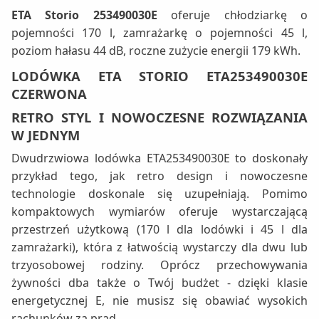
ETA Storio 253490030E
oferuje chłodziarkę o
pojemności 170 l, zamrażarkę o pojemności 45 l,
poziom hałasu 44 dB, roczne zużycie energii 179 kWh.
LODÓWKA ETA STORIO ETA253490030E
CZERWONA
RETRO STYL I NOWOCZESNE ROZWIĄZANIA
W JEDNYM
Dwudrzwiowa lodówka ETA253490030E to doskonały
przykład tego, jak retro design i nowoczesne
technologie doskonale się uzupełniają. Pomimo
kompaktowych wymiarów oferuje wystarczającą
przestrzeń użytkową (170 l dla lodówki i 45 l dla
zamrażarki), która z łatwością wystarczy dla dwu lub
trzyosobowej rodziny. Oprócz przechowywania
żywności dba także o Twój budżet - dzięki klasie
energetycznej E, nie musisz się obawiać wysokich
rachunków za prąd.