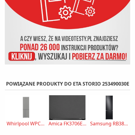
POWIĄZANE PRODUKTY DO ETA STORIO 253490030E
Whirlpool WPC 94I XP
Amica FK3706E.2DFZXC
Samsung RB38C705CB1