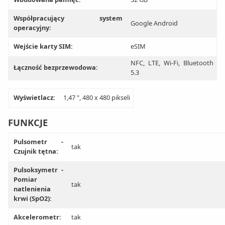
Współpracujący system
Google Android
operacyjny:
Wejście karty SIM:
eSIM
NFC, LTE, Wi-Fi, Bluetooth
Łączność bezprzewodowa:
5.3
Wyświetlacz:
1,47 ", 480 x 480 pikseli
FUNKCJE
Pulsometr -
tak
Czujnik tętna:
Pulsoksymetr -
Pomiar
tak
natlenienia
krwi (SpO2):
Akcelerometr:
tak