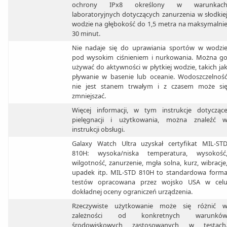
ochrony IPx8 określony w warunkac
laboratoryjnych dotyczących zanurzenia w słodkie
wodzie na głębokość do 1,5 metra na maksymalni
30 minut.
Nie nadaje się do uprawiania sportów w wodzi
pod wysokim ciśnieniem i nurkowania. Można g
używać do aktywności w płytkiej wodzie, takich ja
pływanie w basenie lub oceanie. Wodoszczelnoś
nie jest stanem trwałym i z czasem może si
zmniejszać.
Więcej informacji, w tym instrukcje dotycząc
pielęgnacji i użytkowania, można znaleźć 
instrukcji obsługi.
Galaxy Watch Ultra uzyskał certyfikat MIL-ST
810H: wysoka/niska temperatura, wysokość
wilgotność, zanurzenie, mgła solna, kurz, wibracje
upadek itp. MIL-STD 810H to standardowa form
testów opracowana przez wojsko USA w cel
dokładnej oceny ograniczeń urządzenia.
Rzeczywiste użytkowanie może się różnić 
zależności od konkretnych warunkó
środowiskowych zastosowanych w testach