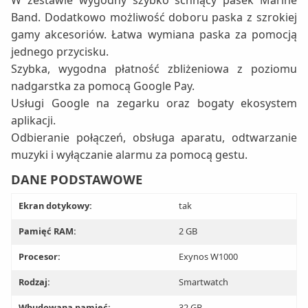
W zestawie wygodny szybko schnący pasek Marine
Band. Dodatkowo możliwość doboru paska z szrokiej
gamy akcesoriów. Łatwa wymiana paska za pomocją
jednego przycisku.
Szybka, wygodna płatność zbliżeniowa z poziomu
nadgarstka za pomocą Google Pay.
Usługi Google na zegarku oraz bogaty ekosystem
aplikacji.
Odbieranie połączeń, obsługa aparatu, odtwarzanie
muzyki i wyłączanie alarmu za pomocą gestu.
DANE PODSTAWOWE
Ekran dotykowy:
tak
Pamięć RAM:
2 GB
Procesor:
Exynos W1000
Rodzaj:
Smartwatch
Wbudowana pamięć:
32 GB