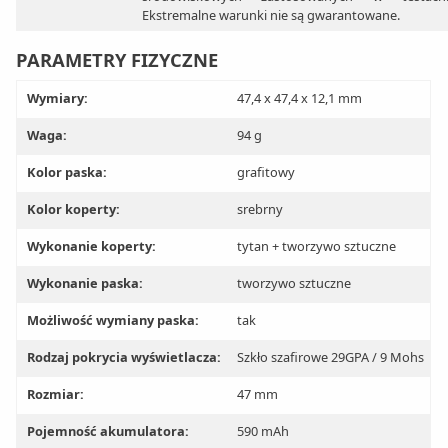
Ekstremalne warunki nie są gwarantowane.
PARAMETRY FIZYCZNE
Wymiary:
47,4 x 47,4 x 12,1 mm
Waga:
94 g
Kolor paska:
grafitowy
Kolor koperty:
srebrny
Wykonanie koperty:
tytan + tworzywo sztuczne
Wykonanie paska:
tworzywo sztuczne
Możliwość wymiany paska:
tak
Rodzaj pokrycia wyświetlacza:
Szkło szafirowe 29GPA / 9 Mohs
Rozmiar:
47 mm
Pojemność akumulatora:
590 mAh