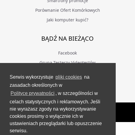
Smartfony promocje
Porównanie Ofert Komórkowych
Jaki komputer kupić?
BĄDŹ NA BIEŻĄCO
Facebook
Grupa Testerzy Videotestów
YouTube
Serwis wykorzystuje
pliki cookies
na
Twitter
zasadach określonych w
Instagram
Polityce prywatności
, w szczególności w
celach statystycznych i reklamowych. Jeśli
VideoTesty.pl Wszelkie prawa zastrzeżone
nie wyrażasz zgody na wykorzystywanie
cookies prosimy o wyłącznie ich w
Wygenerowano 07 sierpnia 2026 roku
ustawieniach przeglądarki lub opuszczenie
serwisu.