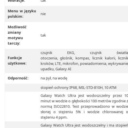
Wibracje:
tak
Menu w języku
nie
polskim:
Możliwość
zmiany
tak
motywu
tarczy:
czujnik EKG, czujnik światł
Funkcje
otoczenia, głośnik, kompas, licznik kalorii, liczni
użytkowe:
kroków, LTE, mikrofon, powiadomienia, wykrywani
upadku, Galaxy AI
Odporność:
na pył, na wodę
stopień ochrony IP68, MIL-STD-810H, 10 ATM
Galaxy Watch Ultra jest wodoszczelny przez 1
minut w wodzie o głębokości 100 metrów zgodnie 
normą ISO22810. Test przeprowadzono w wodzi
słonej o stężeniu 5% i wodzie chlorowanej 
stężeniu 4 ppm.
Galaxy Watch Ultra jest wodoszczelny i ma stopie