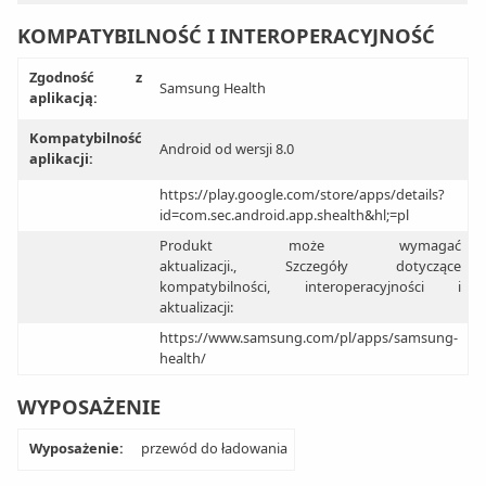
KOMPATYBILNOŚĆ I INTEROPERACYJNOŚĆ
Zgodność z
Samsung Health
aplikacją:
Kompatybilność
Android od wersji 8.0
aplikacji:
https://play.google.com/store/apps/details?
id=com.sec.android.app.shealth&hl;=pl
Produkt może wymagać
aktualizacji., Szczegóły dotyczące
kompatybilności, interoperacyjności i
aktualizacji:
https://www.samsung.com/pl/apps/samsung-
health/
WYPOSAŻENIE
Wyposażenie:
przewód do ładowania