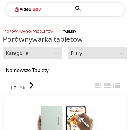
PORÓWNYWARKA PRODUKTÓW
TABLETY
Porównywarka tabletów
Kategorie
Filtry
Pozostałe urządzenia mobilne
Najnowsze Tablety
Czytniki e-Booków
1 z 156
Dyktafony
Laptopy dla dzieci
Palmtopy
Tablety