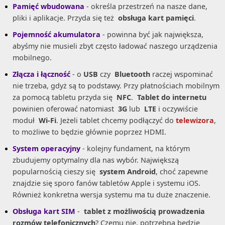
Pamięć wbudowana
- określa przestrzeń na nasze dane,
pliki i aplikacje. Przyda się też
obsługa kart pamięci
.
Pojemność akumulatora
- powinna być jak największa,
abyśmy nie musieli zbyt często ładować naszego urządzenia
mobilnego.
Złącza i łączność
- o
USB
czy
Bluetooth
raczej wspominać
nie trzeba, gdyż są to podstawy. Przy płatnościach mobilnym
za pomocą tabletu przyda się
NFC
.
Tablet do internetu
powinien oferować natomiast
3G
lub
LTE
i oczywiście
moduł
Wi-Fi
. Jeżeli tablet chcemy podłączyć do
telewizora
,
to możliwe to będzie głównie poprzez HDMI.
System operacyjny
- kolejny fundament, na którym
zbudujemy optymalny dla nas wybór. Największą
popularnością cieszy się
system Android
, choć zapewne
znajdzie się sporo fanów tabletów Apple i systemu iOS.
Również konkretna wersja systemu ma tu duże znaczenie.
Obsługa kart SIM
-
tablet z możliwością prowadzenia
rozmów telefonicznych
? Czemu nie, potrzebna będzie