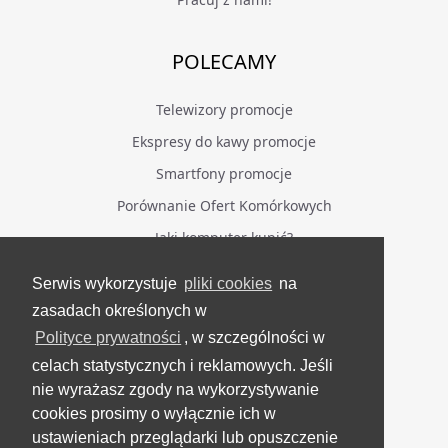
POLECAMY
Telewizory promocje
Ekspresy do kawy promocje
Smartfony promocje
Porównanie Ofert Komórkowych
Jaki komputer kupić?
Serwis wykorzystuje
pliki cookies
na
BĄDŹ NA BIEŻĄCO
zasadach określonych w
Polityce prywatności
, w szczególności w
Facebook
celach statystycznych i reklamowych. Jeśli
Grupa Testerzy Videotestów
nie wyrażasz zgody na wykorzystywanie
YouTube
cookies prosimy o wyłącznie ich w
ustawieniach przeglądarki lub opuszczenie
Twitter