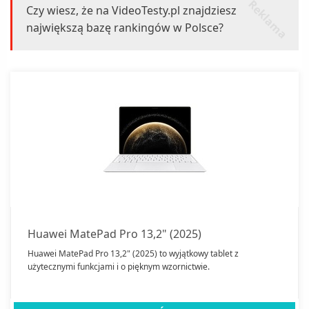
r
k
l
a
m
a
e
Czy wiesz, że na VideoTesty.pl znajdziesz
największą bazę rankingów w Polsce?
Huawei MatePad Pro 13,2" (2025)
Huawei MatePad Pro 13,2" (2025) to wyjątkowy tablet z
użytecznymi funkcjami i o pięknym wzornictwie.