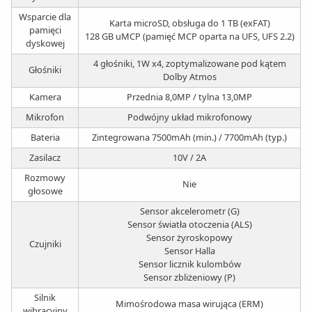
Wsparcie dla
Karta microSD, obsługa do 1 TB (exFAT)
pamięci
128 GB uMCP (pamięć MCP oparta na UFS, UFS 2.2)
dyskowej
4 głośniki, 1W x4, zoptymalizowane pod kątem
Głośniki
Dolby Atmos
Kamera
Przednia 8,0MP / tylna 13,0MP
Mikrofon
Podwójny układ mikrofonowy
Bateria
Zintegrowana 7500mAh (min.) / 7700mAh (typ.)
Zasilacz
10V / 2A
Rozmowy
Nie
głosowe
Sensor akcelerometr (G)
Sensor światła otoczenia (ALS)
Sensor żyroskopowy
Czujniki
Sensor Halla
Sensor licznik kulombów
Sensor zbliżeniowy (P)
Silnik
Mimośrodowa masa wirująca (ERM)
wibracyjny