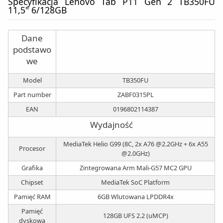
Specyfikacja Lenovo Tab P11 Gen 2 TB350FU
11,5" 6/128GB
Dane
podstawo
we
Model
TB350FU
Part number
ZABF0315PL
EAN
0196802114387
Wydajność
MediaTek Helio G99 (8C, 2x A76 @2.2GHz + 6x A55
Procesor
@2.0GHz)
Grafika
Zintegrowana Arm Mali-G57 MC2 GPU
Chipset
MediaTek SoC Platform
Pamięć RAM
6GB Wlutowana LPDDR4x
Pamięć
128GB UFS 2.2 (uMCP)
dyskowa