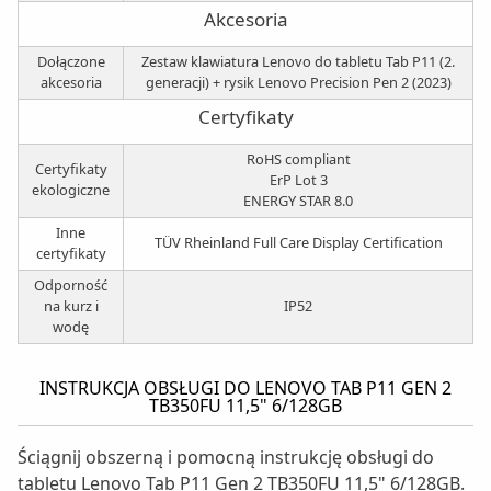
Akcesoria
Dołączone
Zestaw klawiatura Lenovo do tabletu Tab P11 (2.
akcesoria
generacji) + rysik Lenovo Precision Pen 2 (2023)
Certyfikaty
RoHS compliant
Certyfikaty
ErP Lot 3
ekologiczne
ENERGY STAR 8.0
Inne
TÜV Rheinland Full Care Display Certification
certyfikaty
Odporność
na kurz i
IP52
wodę
INSTRUKCJA OBSŁUGI DO LENOVO TAB P11 GEN 2
TB350FU 11,5" 6/128GB
Ściągnij obszerną i pomocną instrukcję obsługi do
tabletu Lenovo Tab P11 Gen 2 TB350FU 11,5" 6/128GB.