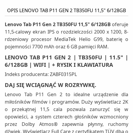
OPIS LENOVO TAB P11 GEN 2 TB350FU 11,5" 6/128GB
Lenovo Tab P11 Gen 2 TB350FU 11,5" 6/128GB
oferuje
11,5-calowy ekran IPS o rozdzielczości 2000 x 1200, 8-
rdzeniowy procesor MediaTek Helio G99, baterię o
pojemności 7700 mAh oraz 6 GB pamięci RAM.
LENOVO TAB P11 GEN 2 | TB350FU | 11.5" |
6/128GB | WIFI | + RYSIK I KLAWIATURA
Indeks producenta: ZABF0315PL
DAJ SIĘ WCIĄGNĄĆ W ROZRYWKĘ.
Lenovo Tab P11 Gen 2 to idealne urządzenie dla
miłośników filmów i programów. Duży wyświetlacz 2K
o przekątnej 11,5 cala pozwala zanurzyć się w
opowieści, a system czterech głośników wzmocniony
przez Dolby Atmos® zapewnia płynny, ruchomy
dźwięk. Wyświetlacz Full Care z certyfikatem TÜV dba o