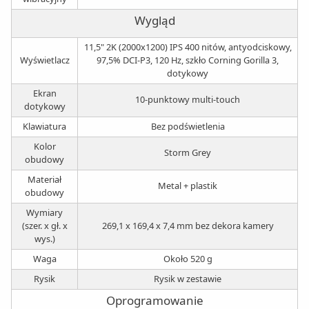
Wygląd
11,5" 2K (2000x1200) IPS 400 nitów, antyodciskowy,
Wyświetlacz
97,5% DCI-P3, 120 Hz, szkło Corning Gorilla 3,
dotykowy
Ekran
10-punktowy multi-touch
dotykowy
Klawiatura
Bez podświetlenia
Kolor
Storm Grey
obudowy
Materiał
Metal + plastik
obudowy
Wymiary
(szer. x gł. x
269,1 x 169,4 x 7,4 mm bez dekora kamery
wys.)
Waga
Około 520 g
Rysik
Rysik w zestawie
Oprogramowanie