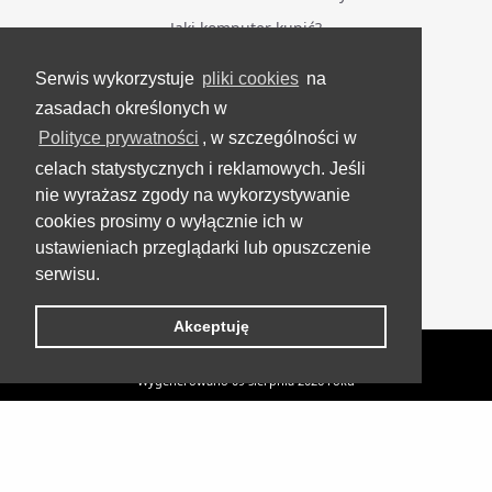
Jaki komputer kupić?
Serwis wykorzystuje
pliki cookies
na
BĄDŹ NA BIEŻĄCO
zasadach określonych w
Polityce prywatności
, w szczególności w
Facebook
celach statystycznych i reklamowych. Jeśli
Grupa Testerzy Videotestów
nie wyrażasz zgody na wykorzystywanie
YouTube
cookies prosimy o wyłącznie ich w
ustawieniach przeglądarki lub opuszczenie
Twitter
serwisu.
Instagram
Akceptuję
VideoTesty.pl Wszelkie prawa zastrzeżone
Wygenerowano 09 sierpnia 2026 roku