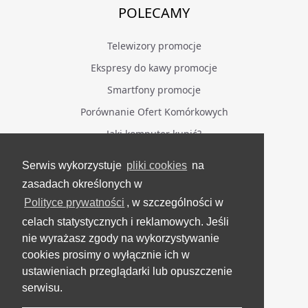
POLECAMY
Telewizory promocje
Ekspresy do kawy promocje
Smartfony promocje
Porównanie Ofert Komórkowych
Jaki komputer kupić?
Serwis wykorzystuje
pliki cookies
na
BĄDŹ NA BIEŻĄCO
zasadach określonych w
Polityce prywatności
, w szczególności w
Facebook
celach statystycznych i reklamowych. Jeśli
Grupa Testerzy Videotestów
nie wyrażasz zgody na wykorzystywanie
YouTube
cookies prosimy o wyłącznie ich w
ustawieniach przeglądarki lub opuszczenie
Twitter
serwisu.
Instagram