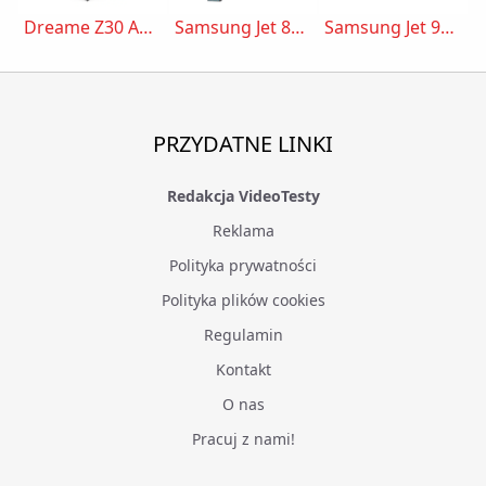
Dreame Z30 AquaCycle Pro
Samsung Jet 85S premium 250W VS70H25WPT/GE
Samsung Jet 95S premium 280W VS70H28GPC/GE
PRZYDATNE LINKI
Redakcja VideoTesty
Reklama
Polityka prywatności
Polityka plików cookies
Regulamin
Kontakt
O nas
Pracuj z nami!