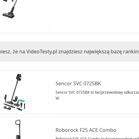
iesz, że na VideoTesty.pl znajdziesz największą bazę ranki
Sencor SVC 0725BK
Sencor SVC 0725BK to bezprzewodowy odkurzacz
W.
Roborock F25 ACE Combo
Roborock F25 ACE Combo to bezprzewodowy odku