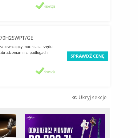
VS70H25WPT/GE
 zapewniający moc ssącą rzędu
zabrudzeniami na podłogach i
SPRAWDŹ CENĘ
Ukryj sekcje