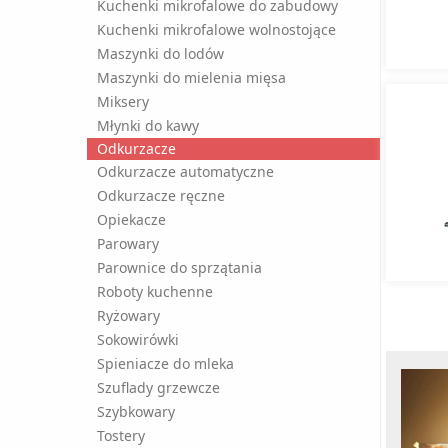
Kuchenki mikrofalowe do zabudowy
Kuchenki mikrofalowe wolnostojące
Maszynki do lodów
Maszynki do mielenia mięsa
Miksery
Młynki do kawy
Odkurzacze
Odkurzacze automatyczne
Odkurzacze ręczne
Opiekacze
Parowary
Parownice do sprzątania
Roboty kuchenne
Ryżowary
Sokowirówki
Spieniacze do mleka
Szuflady grzewcze
Szybkowary
Tostery