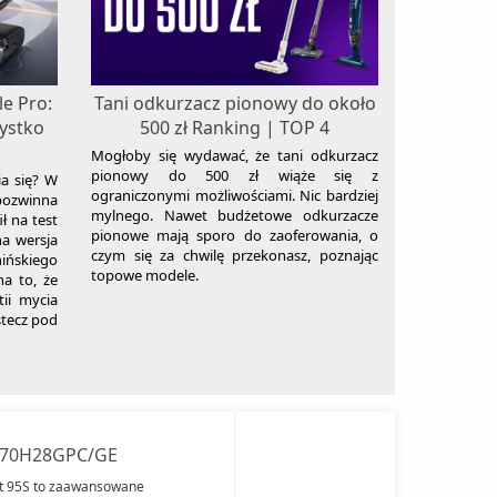
e Pro:
Tani odkurzacz pionowy do około
zystko
500 zł Ranking | TOP 4
Mogłoby się wydawać, że tani odkurzacz
pionowy do 500 zł wiąże się z
ia się? W
ograniczonymi możliwościami. Nic bardziej
bozwinna
mylnego. Nawet budżetowe odkurzacze
ł na test
pionowe mają sporo do zaoferowania, o
na wersja
czym się za chwilę przekonasz, poznając
ińskiego
topowe modele.
a to, że
tii mycia
stecz pod
S70H28GPC/GE
t 95S to zaawansowane