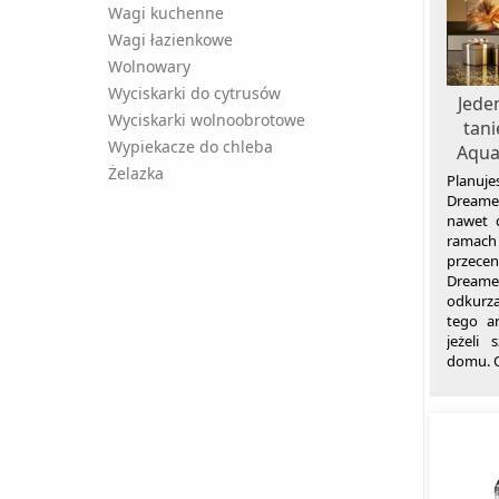
Wagi kuchenne
Wagi łazienkowe
Wolnowary
Wyciskarki do cytrusów
Jede
Wyciskarki wolnoobrotowe
tani
Wypiekacze do chleba
AquaC
Żelazka
Planuj
Dreame 
nawet 
ramach 
przece
Dream
odkurz
tego a
jeżeli
domu. O