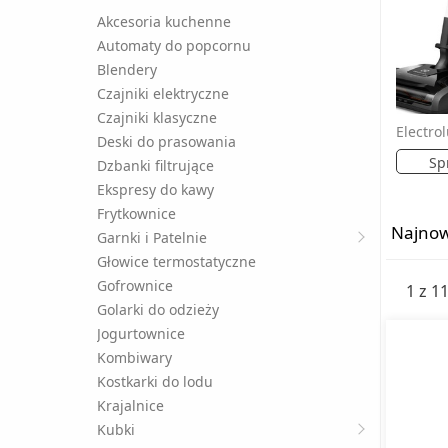
Akcesoria kuchenne
Automaty do popcornu
Blendery
Czajniki elektryczne
Czajniki klasyczne
Deski do prasowania
Sp
Dzbanki filtrujące
Ekspresy do kawy
Frytkownice
Najnow
Garnki i Patelnie
Głowice termostatyczne
Gofrownice
1 z 1
Golarki do odzieży
Jogurtownice
Kombiwary
Kostkarki do lodu
Krajalnice
Kubki