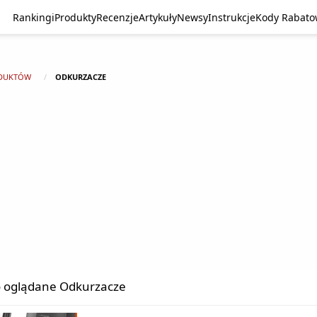
Rankingi
Produkty
Recenzje
Artykuły
Newsy
Instrukcje
Kody Rabat
DUKTÓW
ODKURZACZE
o oglądane Odkurzacze