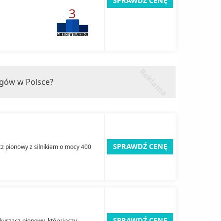
SPRAWDŹ CENĘ
3
r
k
l
a
m
a
e
ngów w Polsce?
SPRAWDŹ CENĘ
 pionowy z silnikiem o mocy 400
SPRAWDŹ CENĘ
rzacz pionowy, który łączy