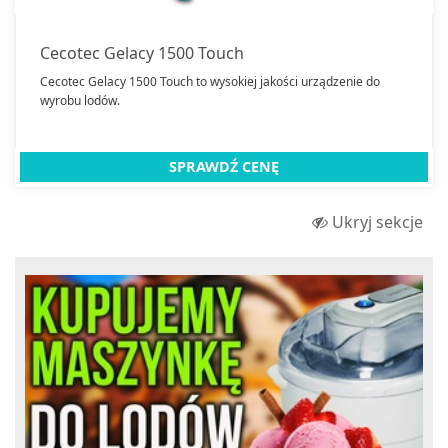
Kuchenki mikrofalowe wolnostojące
Maszynki do lodów
Cecotec Gelacy 1500 Touch
Maszynki do mielenia mięsa
Cecotec Gelacy 1500 Touch to wysokiej jakości urządzenie do
wyrobu lodów.
Miksery
Młynki do kawy
Odkurzacze
SPRAWDŹ CENĘ
Odkurzacze automatyczne
Ukryj sekcje
Odkurzacze ręczne
Opiekacze
Parowary
Parownice do sprzątania
Roboty kuchenne
Ryżowary
Sokowirówki