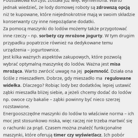
Podstawowa korzyść została już więc wymieniona. Warto
jednak wiedzieć, że lody domowej roboty są
zdrowszą opcją
niż te kupowane, które niejednokrotnie mają w swoim składzie
konserwanty czy inne niepożądane dodatki.
Za pomocą maszynki do lodów możemy także przygotować
inne rzeczy – np.
sorbety czy mrożone jogurty
. W tym drugim
przypadku popatrzcie również na dedykowane temu
urządzenia – jogurtownice.
Jest kilka ważnych aspektów zakupowych, które pozwolą
wybrać optymalną maszynkę do lodów. Ważna jest
misa
mrożąca
. Warto zwrócić uwagę na jej
pojemność
. Działa ona
ściśle z mieszadłem. Dobrze, gdy mieszadło ma
regulowane
widełka
. Dlaczego? Robiąc lody bez dodatków, lepiej ustawić
ząbki mieszadła bliżej siebie, a jeżeli chcemy dodać do lodów
np. owoce czy bakalie – ząbki powinny być nieco szerzej
rozstawione.
Energooszczędne maszynki do lodów to właściwie norma – ich
moc jest stosunkowo niska, więc raczej nie trzeba martwić się
o rachunki za prąd. Czasem można znaleźć funkcjonalne
maszynki, które oferują
timer czy wyświetlacz
. Ich pobór