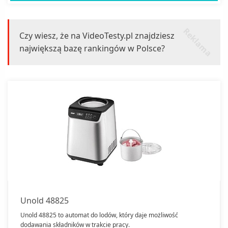
r
k
l
a
m
a
e
Czy wiesz, że na VideoTesty.pl znajdziesz
największą bazę rankingów w Polsce?
Unold 48825
Unold 48825 to automat do lodów, który daje możliwość
dodawania składników w trakcie pracy.