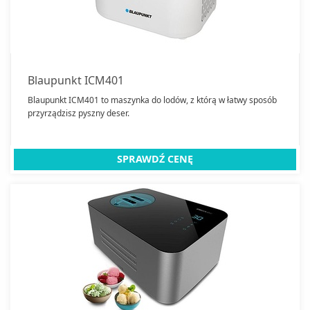
Deski do prasowania
Dzbanki filtrujące
Ekspresy do kawy
Frytkownice
Blaupunkt ICM401
Garnki i Patelnie
Blaupunkt ICM401 to maszynka do lodów, z którą w łatwy sposób
przyrządzisz pyszny deser.
Patelnie
Głowice termostatyczne
Gofrownice
SPRAWDŹ CENĘ
Golarki do odzieży
Jogurtownice
Kombiwary
Kostkarki do lodu
Krajalnice
Kubki
Termosy
Kuchenki mikrofalowe do zabudowy