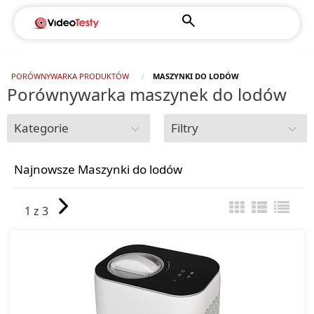
PORÓWNYWARKA PRODUKTÓW
MASZYNKI DO LODÓW
Porównywarka maszynek do lodów
Kategorie
Filtry
Drobne AGD do kuchni i domu
Najnowsze Maszynki do lodów
Akcesoria kuchenne
1 z 3
Automaty do popcornu
Blendery
Czajniki elektryczne
Czajniki klasyczne