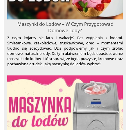
Spieniacze do mleka
Szuflady grzewcze
Szybkowary
Maszynki do Lodów – W Czym Przygotować
Tostery
Domowe Lody?
Z czym kojarzy się lato i wakacje? Bez wątpienia z lodami.
Wagi kuchenne
Śmietankowe, czekoladowe, truskawkowe, oreo – momentami
Wagi łazienkowe
trudno się zdecydować. Dziś podpowiemy jak i czym zrobić
domowe, naturalne lody. Dużym ułatwieniem będzie zastosowanie
Wolnowary
maszynki do lodów, która sprawi, że będą puszyste, kremowe oraz
pozbawione grudek. Jaką maszynkę do lodów wybrać?
Wyciskarki do cytrusów
Wyciskarki wolnoobrotowe
Wypiekacze do chleba
Żelazka
Zamknij