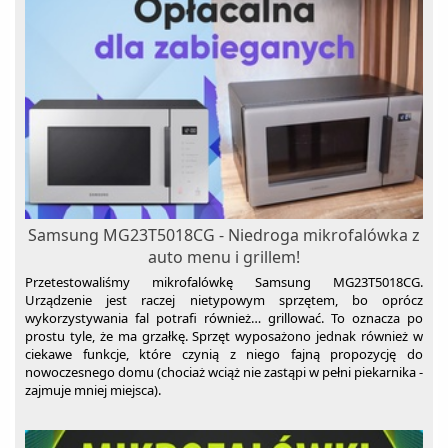
Samsung MG23T5018CG - Niedroga mikrofalówka z
auto menu i grillem!
Przetestowaliśmy mikrofalówkę Samsung MG23T5018CG.
Urządzenie jest raczej nietypowym sprzętem, bo oprócz
wykorzystywania fal potrafi również… grillować. To oznacza po
prostu tyle, że ma grzałkę. Sprzęt wyposażono jednak również w
ciekawe funkcje, które czynią z niego fajną propozycję do
nowoczesnego domu (chociaż wciąż nie zastąpi w pełni piekarnika -
zajmuje mniej miejsca).