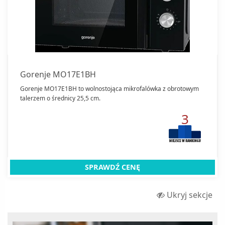
Kuchenki mikrofalowe wolnostojące
Maszynki do lodów
Maszynki do mielenia mięsa
Miksery
Gorenje MO17E1BH
Młynki do kawy
Gorenje MO17E1BH to wolnostojąca mikrofalówka z obrotowym
Odkurzacze
talerzem o średnicy 25,5 cm.
Odkurzacze automatyczne
3
Odkurzacze ręczne
Opiekacze
Parowary
SPRAWDŹ CENĘ
Parownice do sprzątania
Roboty kuchenne
Ukryj sekcje
Ryżowary
Sokowirówki