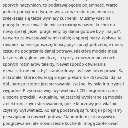
sporych naczyniach, to podstawą będzie pojemność. Warto
jednak pamiętać o tym, że wraz ze wzrostem pojemności,
zwiększają się także wymiary kuchenki. Musimy więc na
początku oszacować ile miejsca mamy w naszej kuchni na
nowy sprzęt. Jeżeli pragniemy, by dania gotowe były „na już”,
to warto zainwestować w mikrofalę o sporej mocy. Wpływa to
również na energooszczędność, gdyż sprzęt potrzebuje mniej
czasu na podgrzanie danej potrawy. Niektóre modele mają
także zaokrąglone wnętrze, co sprzyja mieszczeniu w nich
sporych rozmiarów talerzy. Nawet sposób otwierania
drzwiczek nie musi być standardowy – w lewo lub w prawo. Są
mikrofale, które otwierają się jak piekarnik – drzwiczki idą na
dół. Bardzo istotne jest sterowanie. Ważne, by było intuicyjne i
wygodne. Przyda się więc wyświetlacz LCD i ergonomicznie
ułożone przyciski. Aktualnie, najczęściej wybierane są modele
z elektronicznym sterowaniem, gdzie kluczowy jest właśnie
czytelny wyświetlacz. Kolejną podstawą są funkcje i programy
przyrządzania naszych potraw. Standardem jest oczywiście
podgrzewanie, ale nowoczesne kuchenki mogą zaoferować