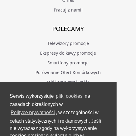
O nas
Pracuj z nami!
POLECAMY
Telewizory promocje
Ekspresy do kawy promocje
Smartfony promocje
Porównanie Ofert Komórkowych
Jaki komputer kupić?
Serwis wykorzystuje
pliki cookies
na
BĄDŹ NA BIEŻĄCO
zasadach określonych w
Polityce prywatności
, w szczególności w
Facebook
celach statystycznych i reklamowych. Jeśli
Grupa Testerzy Videotestów
nie wyrażasz zgody na wykorzystywanie
YouTube
cookies prosimy o wyłącznie ich w