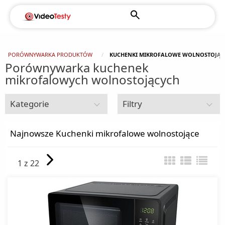
PORÓWNYWARKA PRODUKTÓW
KUCHENKI MIKROFALOWE WOLNOSTOJĄC
Porównywarka kuchenek
mikrofalowych wolnostojących
Kategorie
Filtry
Drobne AGD do kuchni i domu
Najnowsze Kuchenki mikrofalowe wolnostojące
Akcesoria kuchenne
1 z 22
Automaty do popcornu
Blendery
Czajniki elektryczne
Czajniki klasyczne