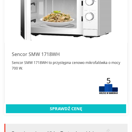
Sencor SMW 1718WH
Sencor SMW 1718WH to przystępna cenowo mikrofalówka o mocy
700 W.
5
SPRAWDŹ CENĘ
r
k
l
a
m
a