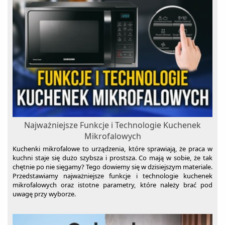
Spieniacze do mleka
Szuflady grzewcze
Szybkowary
Tostery
Wagi kuchenne
Wagi łazienkowe
Wolnowary
Najważniejsze Funkcje i Technologie Kuchenek
Wyciskarki do cytrusów
Mikrofalowych
Wyciskarki wolnoobrotowe
Kuchenki mikrofalowe to urządzenia, które sprawiają, że praca w
kuchni staje się dużo szybsza i prostsza. Co mają w sobie, że tak
Wypiekacze do chleba
chętnie po nie sięgamy? Tego dowiemy się w dzisiejszym materiale.
Żelazka
Przedstawiamy najważniejsze funkcje i technologie kuchenek
mikrofalowych oraz istotne parametry, które należy brać pod
uwagę przy wyborze.
Zamknij