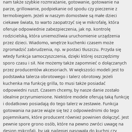
nam także szybkie rozmrażanie, gotowanie, gotowanie na
parze, grillowanie, podpiekanie od spodu czy pieczenie z
termobiegiem. Jeżeli w naszym domostwie są małe dzieci
ciekawe świata, to warto zaopatrzyć się w mikrofalę, która
oferuje odpowiednie zabezpieczenia, jak np. kontrolę
rodzicielską, która uniemożliwia uruchomienie urządzenia
przez dzieci. Wiadomo, wnętrze kuchenki czasem może
zgromadzić zabrudzenia, np. w postaci tłuszczu. Przyda się
wtedy funkcja samoczyszczenia, dzięki której oszczędzimy
sporo czasu i sił. Nie możemy także zapomnieć o dołączanych
przez producentów akcesoriach. W większości modeli jest to
podstawka talerza obrotowego i talerz obrotowy. Jeżeli
kuchenka ma funkcję grilla, to musi także posiadać
odpowiedni ruszt. Czasem chcemy, by nasze danie zostało
idealnie przyrumienione. Niektóre modele oferują taką funkcję
i dodatkowo posiadają do tego talerz w zestawie. Funkcja
gotowania na parze wiąże się też z odpowiednimi do tego
pojemnikami, które producent również powinien dołączyć. Jest
pewnie spore grono osób, które na pewno zwróci uwagę na
design mikrofali, by jak najlepiej pasowała do kuchni czy