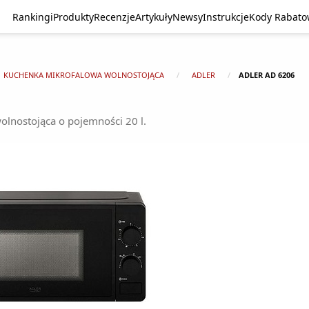
Rankingi
Produkty
Recenzje
Artykuły
Newsy
Instrukcje
Kody Rabat
KUCHENKA MIKROFALOWA WOLNOSTOJĄCA
ADLER
ADLER AD 6206
lnostojąca o pojemności 20 l.