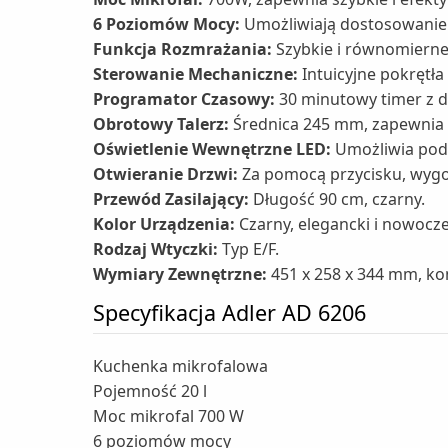
6 Poziomów Mocy:
Umożliwiają dostosowanie 
Funkcja Rozmrażania:
Szybkie i równomiern
Sterowanie Mechaniczne:
Intuicyjne pokrętła
Programator Czasowy:
30 minutowy timer z 
Obrotowy Talerz:
Średnica 245 mm, zapewnia
Oświetlenie Wewnętrzne LED:
Umożliwia pod
Otwieranie Drzwi:
Za pomocą przycisku, wygo
Przewód Zasilający:
Długość 90 cm, czarny.
Kolor Urządzenia:
Czarny, elegancki i nowocz
Rodzaj Wtyczki:
Typ E/F.
Wymiary Zewnętrzne:
451 x 258 x 344 mm, ko
Specyfikacja Adler AD 6206
Kuchenka mikrofalowa
Pojemność 20 l
Moc mikrofal 700 W
6 poziomów mocy