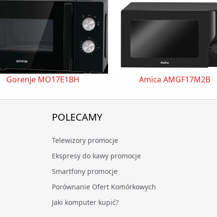
Gorenje MO17E1BH
Amica AMGF17M2B
POLECAMY
Telewizory promocje
Ekspresy do kawy promocje
Smartfony promocje
Porównanie Ofert Komórkowych
Jaki komputer kupić?