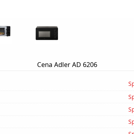
Cena Adler AD 6206
S
S
S
S
S