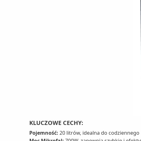
KLUCZOWE CECHY:
Pojemność:
20 litrów, idealna do codzienneg
Moc Mikrofal:
700W, zapewnia szybkie i efek