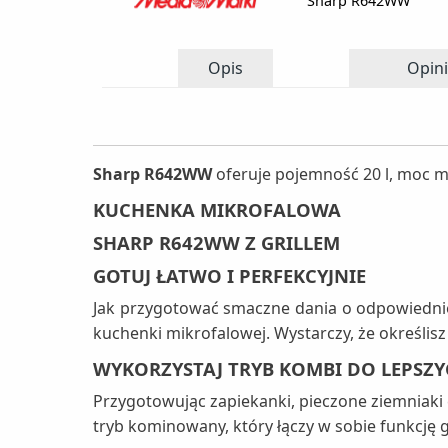
Sharp R642WW
Opis
Opini
Sharp R642WW
oferuje pojemność 20 l, moc mi
KUCHENKA MIKROFALOWA
SHARP R642WW Z GRILLEM
GOTUJ ŁATWO I PERFEKCYJNIE
Jak przygotować smaczne dania o odpowiedniej
kuchenki mikrofalowej. Wystarczy, że określisz
WYKORZYSTAJ TRYB KOMBI DO LEPSZ
Przygotowując zapiekanki, pieczone ziemniaki 
tryb kominowany, który łączy w sobie funkcję gri