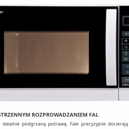
STRZENNYM ROZPROWADZANIEM FAL
 idealnie podgrzaną potrawę. Fale precyzyjnie docieraj