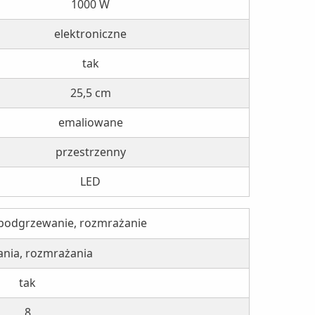
1000 W
elektroniczne
tak
25,5 cm
emaliowane
przestrzenny
LED
, podgrzewanie, rozmrażanie
nia, rozmrażania
tak
8