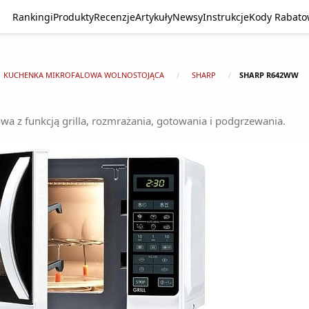
Rankingi
Produkty
Recenzje
Artykuły
Newsy
Instrukcje
Kody Rabat
KUCHENKA MIKROFALOWA WOLNOSTOJĄCA
SHARP
SHARP R642WW
 z funkcją grilla, rozmrażania, gotowania i podgrzewania.