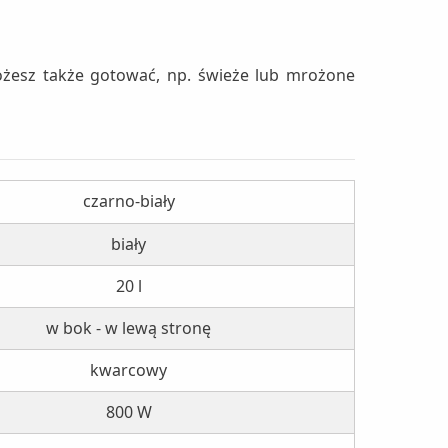
żesz także gotować, np. świeże lub mrożone
czarno-biały
biały
20 l
w bok - w lewą stronę
kwarcowy
800 W