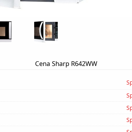
Cena Sharp R642WW
S
S
S
S
S