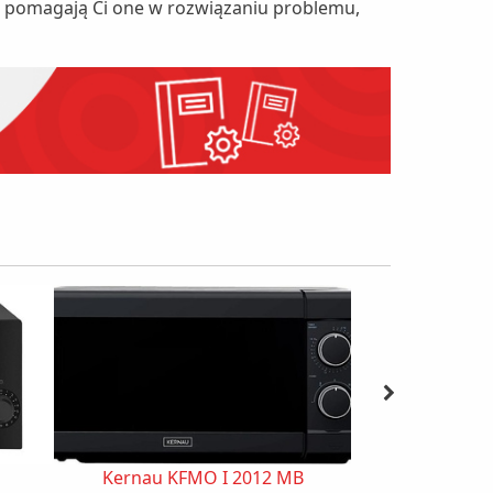
nie pomagają Ci one w rozwiązaniu problemu,
Kernau KFMO I 2012 MB
Sencor 