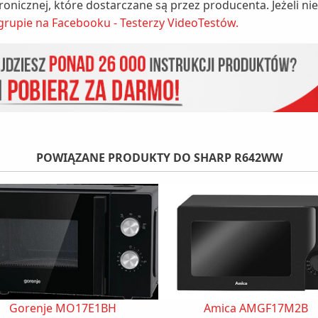
tronicznej, które dostarczane są przez producenta. Jeżeli 
grupie na Facebooku - Testerzy VideoTestów.
POWIĄZANE PRODUKTY DO SHARP R642WW
Gorenje MO17E1BH
Amica AMGF17M2B