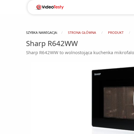
SZYBKA NAWIGACJA:
STRONA GŁÓWNA
PRODUKT
Sharp R642WW
Sharp R642WW to wolnostojąca kuchenka mikrofalowa