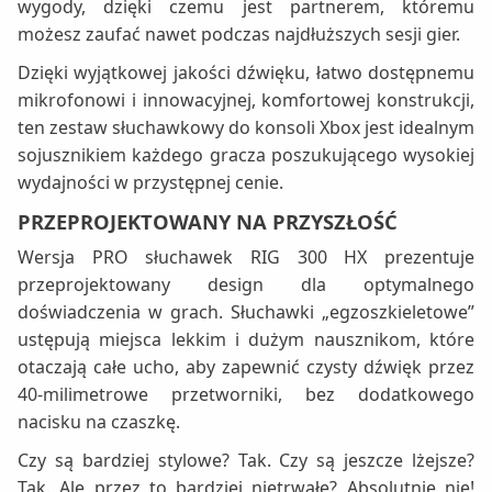
wygody, dzięki czemu jest partnerem, któremu
możesz zaufać nawet podczas najdłuższych sesji gier.
Dzięki wyjątkowej jakości dźwięku, łatwo dostępnemu
mikrofonowi i innowacyjnej, komfortowej konstrukcji,
ten zestaw słuchawkowy do konsoli Xbox jest idealnym
sojusznikiem każdego gracza poszukującego wysokiej
wydajności w przystępnej cenie.
PRZEPROJEKTOWANY NA PRZYSZŁOŚĆ
Wersja PRO słuchawek RIG 300 HX prezentuje
przeprojektowany design dla optymalnego
doświadczenia w grach. Słuchawki „egzoszkieletowe”
ustępują miejsca lekkim i dużym nausznikom, które
otaczają całe ucho, aby zapewnić czysty dźwięk przez
40-milimetrowe przetworniki, bez dodatkowego
nacisku na czaszkę.
Czy są bardziej stylowe? Tak. Czy są jeszcze lżejsze?
Tak. Ale przez to bardziej nietrwałe? Absolutnie nie!