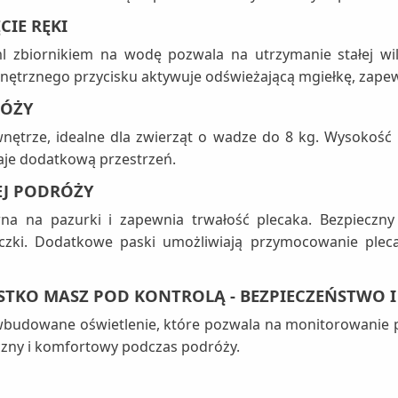
IE RĘKI
ml zbiornikiem na wodę pozwala na utrzymanie stałej wil
ętrznego przycisku aktywuje odświeżającą mgiełkę, zape
RÓŻY
nętrze, idealne dla zwierząt o wadze do 8 kg. Wysokość 
aje dodatkową przestrzeń.
EJ PODRÓŻY
na na pazurki i zapewnia trwałość plecaka. Bezpieczn
zki. Dodatkowe paski umożliwiają przymocowanie plecak
STKO MASZ POD KONTROLĄ - BEZPIECZEŃSTWO 
budowane oświetlenie, które pozwala na monitorowanie pu
eczny i komfortowy podczas podróży.