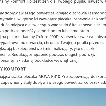
alny komfort i przestrzeń dla Twojego pupila, nawet w 
ły dopływ świeżego powietrza, dbając o zdrowie i samopoc
optymalnej wilgotności wewnątrz plecaka, zapewniając kom
dużo miejsca dla zwierząt o wadze do 8 kg, zapewniając 
two podczas podróży samochodem lub samolotem.
na pazurki tkaniny Oxford 900D, zapewnia trwałość i nie
zypadkowemu otwarciu, chroniąc Twojego pupila przed uci
zają bezpieczeństwo i minimalizują ryzyko ucieczki.
enie: Redukują zmęczenie podczas długich podróży.
pinanej i składanej podkładce wewnętrznej.
ZY KOMFORT
ająca siatka plecaka MOVA PB10 Pro zapewniają doskonałą
 zapewniony stały dopływ świeżego powietrza, co przekład