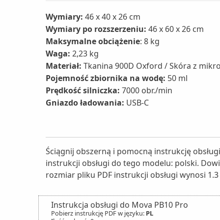
Wymiary:
46 x 40 x 26 cm
Wymiary po rozszerzeniu:
46 x 60 x 26 cm
Maksymalne obciążenie
: 8 kg
Waga:
2,23 kg
Materiał:
Tkanina 900D Oxford / Skóra z mikro
Pojemność zbiornika na wodę:
50 ml
Prędkość silniczka:
7000 obr./min
Gniazdo ładowania:
USB-C
Ściągnij obszerną i pomocną instrukcję obsłu
instrukcji obsługi do tego modelu: polski. Dow
rozmiar pliku PDF instrukcji obsługi wynosi 1.3
Instrukcja obsługi do Mova PB10 Pro
Pobierz instrukcję PDF w języku:
PL