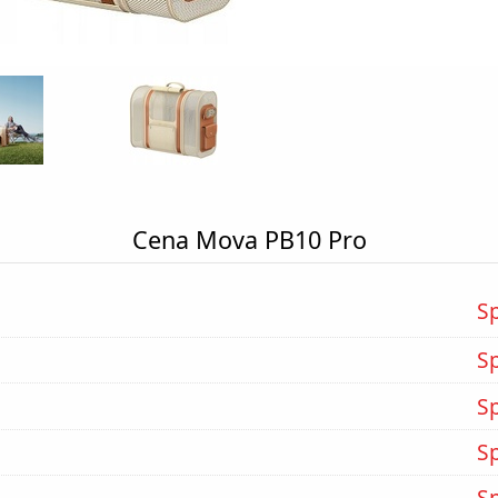
Cena Mova PB10 Pro
S
S
S
S
S