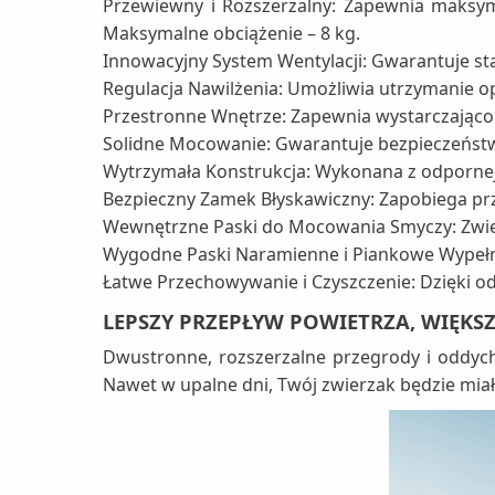
Przewiewny i Rozszerzalny: Zapewnia maksym
Maksymalne obciążenie – 8 kg.
Innowacyjny System Wentylacji: Gwarantuje sta
Regulacja Nawilżenia: Umożliwia utrzymanie 
Przestronne Wnętrze: Zapewnia wystarczająco 
Solidne Mocowanie: Gwarantuje bezpieczeńs
Wytrzymała Konstrukcja: Wykonana z odpornej 
Bezpieczny Zamek Błyskawiczny: Zapobiega pr
Wewnętrzne Paski do Mocowania Smyczy: Zwięks
Wygodne Paski Naramienne i Piankowe Wypełni
Łatwe Przechowywanie i Czyszczenie: Dzięki od
LEPSZY PRZEPŁYW POWIETRZA, WIĘKS
Dwustronne, rozszerzalne przegrody i oddych
Nawet w upalne dni, Twój zwierzak będzie miał