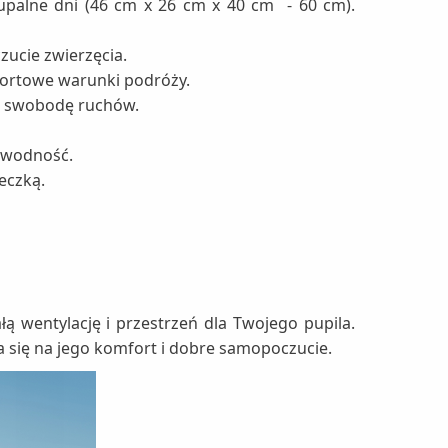
upalne dni (46 cm x 26 cm x 40 cm - 60 cm).
zucie zwierzęcia.
fortowe warunki podróży.
im swobodę ruchów.
zawodność.
eczką.
 wentylację i przestrzeń dla Twojego pupila.
a się na jego komfort i dobre samopoczucie.