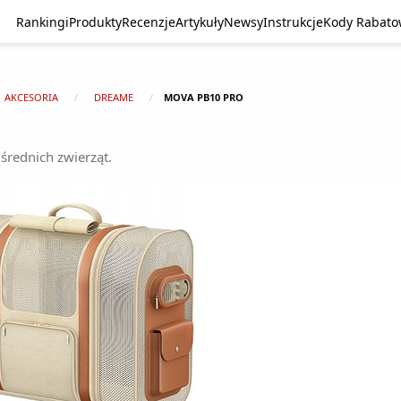
Rankingi
Produkty
Recenzje
Artykuły
Newsy
Instrukcje
Kody Rabat
AKCESORIA
DREAME
MOVA PB10 PRO
średnich zwierząt.