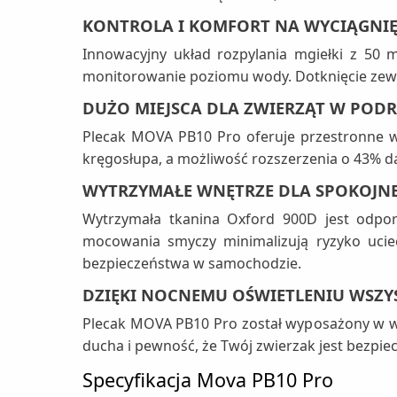
KONTROLA I KOMFORT NA WYCIĄGNIĘC
Innowacyjny układ rozpylania mgiełki z 50 
monitorowanie poziomu wody. Dotknięcie zewn
DUŻO MIEJSCA DLA ZWIERZĄT W POD
Plecak MOVA PB10 Pro oferuje przestronne w
kręgosłupa, a możliwość rozszerzenia o 43% d
WYTRZYMAŁE WNĘTRZE DLA SPOKOJN
Wytrzymała tkanina Oxford 900D jest odpor
mocowania smyczy minimalizują ryzyko uciec
bezpieczeństwa w samochodzie.
DZIĘKI NOCNEMU OŚWIETLENIU WSZY
Plecak MOVA PB10 Pro został wyposażony w w
ducha i pewność, że Twój zwierzak jest bezpi
Specyfikacja Mova PB10 Pro