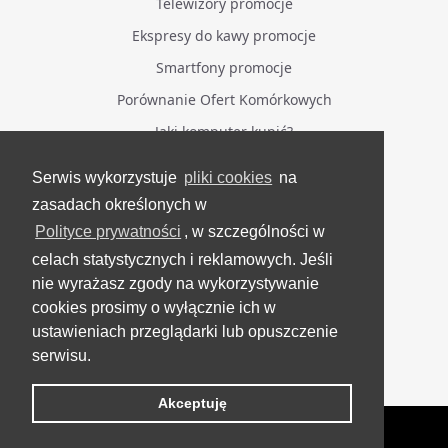
Telewizory promocje
Ekspresy do kawy promocje
Smartfony promocje
Porównanie Ofert Komórkowych
Jaki komputer kupić?
Serwis wykorzystuje
pliki cookies
na
BĄDŹ NA BIEŻĄCO
zasadach określonych w
Polityce prywatności
, w szczególności w
Facebook
celach statystycznych i reklamowych. Jeśli
Grupa Testerzy Videotestów
nie wyrażasz zgody na wykorzystywanie
YouTube
cookies prosimy o wyłącznie ich w
ustawieniach przeglądarki lub opuszczenie
Twitter
serwisu.
Instagram
Akceptuję
VideoTesty.pl Wszelkie prawa zastrzeżone