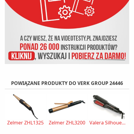
POWIĄZANE PRODUKTY DO VERK GROUP 24446
Zelmer ZHL1325
Zelmer ZHL3200
Valera Silhouette 647.02
M