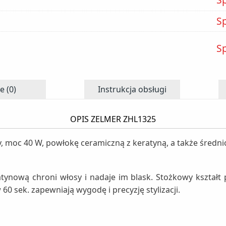
S
S
e (0)
Instrukcja obsługi
OPIS ZELMER ZHL1325
, moc 40 W, powłokę ceramiczną z keratyną, a także średni
nową chroni włosy i nadaje im blask. Stożkowy kształt po
60 sek. zapewniają wygodę i precyzję stylizacji.