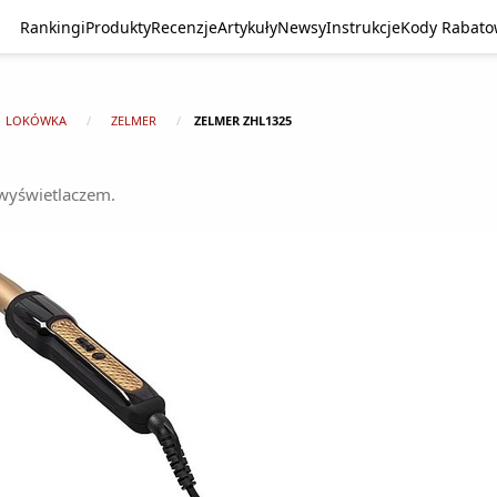
Rankingi
Produkty
Recenzje
Artykuły
Newsy
Instrukcje
Kody Rabat
LOKÓWKA
ZELMER
ZELMER ZHL1325
wyświetlaczem.