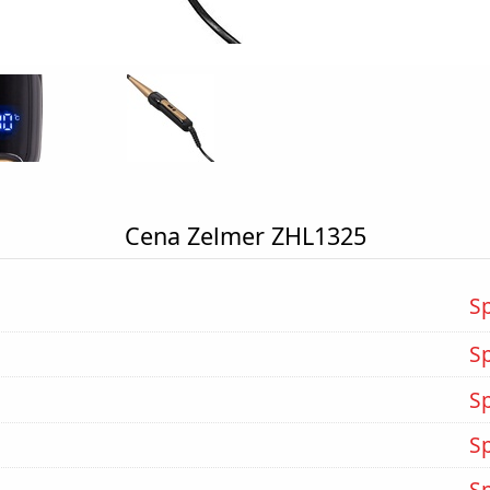
Cena Zelmer ZHL1325
S
S
S
S
S