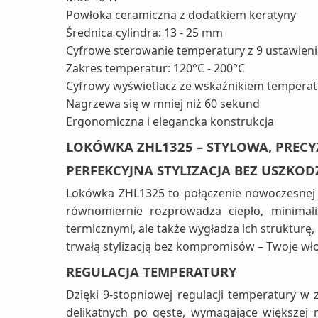
Powłoka ceramiczna z dodatkiem keratyny
Średnica cylindra: 13 - 25 mm
Cyfrowe sterowanie temperatury z 9 ustawien
Zakres temperatur: 120°C - 200°C
Cyfrowy wyświetlacz ze wskaźnikiem temperat
Nagrzewa się w mniej niż 60 sekund
Ergonomiczna i elegancka konstrukcja
LOKÓWKA ZHL1325 – STYLOWA, PRECYZ
PERFEKCYJNA STYLIZACJA BEZ USZKOD
Lokówka ZHL1325 to połączenie nowoczesnej t
równomiernie rozprowadza ciepło, minimal
termicznymi, ale także wygładza ich strukturę,
trwałą stylizacją bez kompromisów – Twoje wło
REGULACJA TEMPERATURY
Dzięki 9-stopniowej regulacji temperatury w
delikatnych po gęste, wymagające większej 