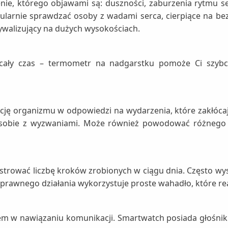
ie, którego objawami są: duszności, zaburzenia rytmu se
ularnie sprawdzać osoby z wadami serca, cierpiące na be
ywalizujący na dużych wysokościach.
 cały czas – termometr na nadgarstku pomoże Ci szybci
kcję organizmu w odpowiedzi na wydarzenia, które zakłóca
 sobie z wyzwaniami. Może również powodować różnego r
strować liczbę kroków zrobionych w ciągu dnia. Często wy
prawnego działania wykorzystuje proste wahadło, które rea
mem w nawiązaniu komunikacji. Smartwatch posiada głośni