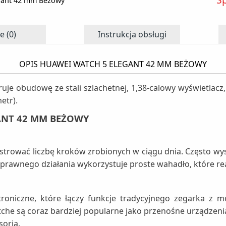
gant 42 mm Beżowy
e (0)
Instrukcja obsługi
OPIS HUAWEI WATCH 5 ELEGANT 42 MM BEŻOWY
uje obudowę ze stali szlachetnej, 1,38-calowy wyświetlac
etr).
ANT 42 MM BEŻOWY
strować liczbę kroków zrobionych w ciągu dnia. Często wy
prawnego działania wykorzystuje proste wahadło, które rea
oniczne, które łączy funkcje tradycyjnego zegarka z mo
tche są coraz bardziej popularne jako przenośne urządzen
soria.