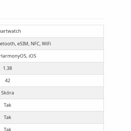
artwatch
uetooth, eSIM, NFC, WiFi
 HarmonyOS, iOS
1.38
42
Skóra
Tak
Tak
Tak