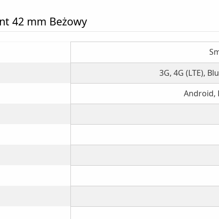
gant 42 mm Beżowy
Sm
3G, 4G (LTE), Bl
Android,