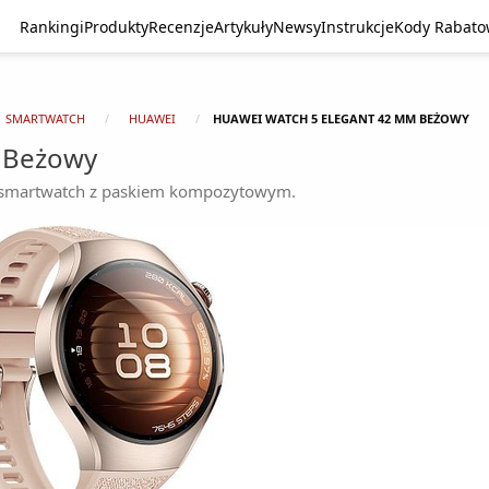
Rankingi
Produkty
Recenzje
Artykuły
Newsy
Instrukcje
Kody Rabat
SMARTWATCH
HUAWEI
HUAWEI WATCH 5 ELEGANT 42 MM BEŻOWY
 Beżowy
 smartwatch z paskiem kompozytowym.