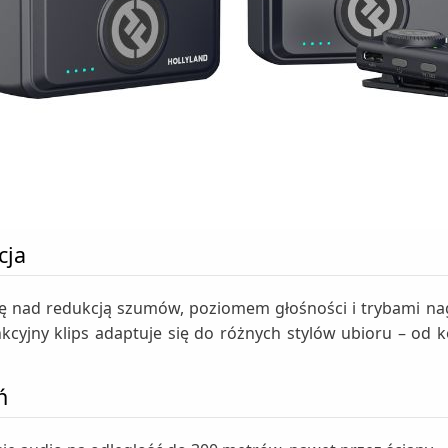
cja
lę nad redukcją szumów, poziomem głośności i trybami nag
kcyjny klips adaptuje się do różnych stylów ubioru – od k
ń