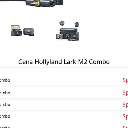
Cena Hollyland Lark M2 Combo
S
Combo
S
Combo
S
Combo
S
Combo
S