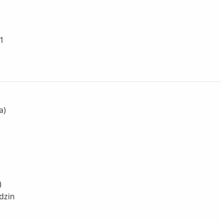
 1
a)
)
dzin