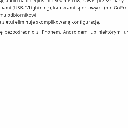
ę audio na odległość do 300 metrów, nawet przez ściany.
onami (USB-C/Lightning), kamerami sportowymi (np. GoPr
mu odbiornikowi.
z etui eliminuje skomplikowaną konfigurację.
ę bezpośrednio z iPhonem, Androidem lub niektórymi urz