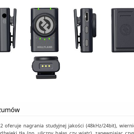
Szumów
feruje nagrania studyjnej jakości (48kHz/24bit), wier
dźwięki tła (np. uliczny hałas czy wiatr), zapewniając c