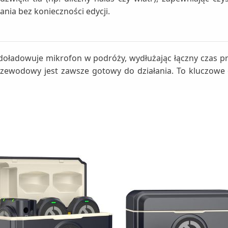
nia bez konieczności edycji.
 i doładowuje mikrofon w podróży, wydłużając łączny czas 
zprzewodowy jest zawsze gotowy do działania. To kluczow