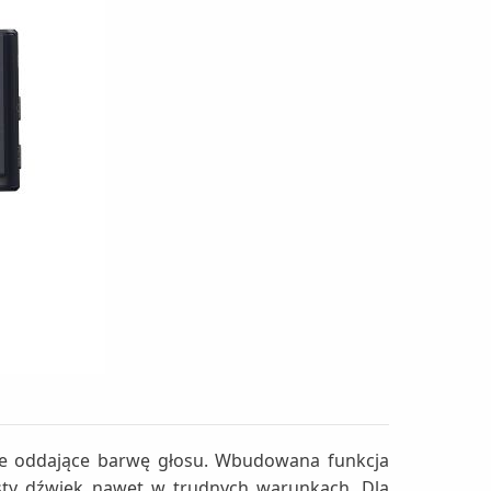
nie oddające barwę głosu. Wbudowana funkcja
zysty dźwięk nawet w trudnych warunkach. Dla