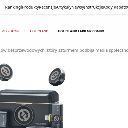
Rankingi
Produkty
Recenzje
Artykuły
Newsy
Instrukcje
Kody Rabat
MIKROFON
HOLLYLAND
HOLLYLAND LARK M2 COMBO
nów bezprzewodowych, który szturmem podbija media społecznoś