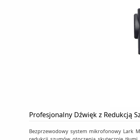
Profesjonalny Dźwięk z Redukcją 
Bezprzewodowy system mikrofonowy Lark M2 o
redukcji szumów otoczenia skutecznie tłumi 