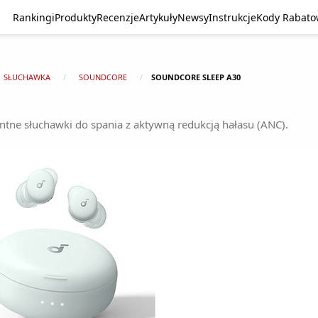
Rankingi
Produkty
Recenzje
Artykuły
Newsy
Instrukcje
Kody Rabat
SŁUCHAWKA
SOUNDCORE
SOUNDCORE SLEEP A30
entne słuchawki do spania z aktywną redukcją hałasu (ANC).