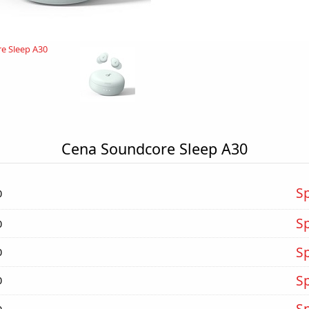
Cena Soundcore Sleep A30
S
0
S
0
S
0
S
0
S