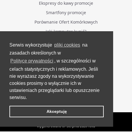
Ekspresy do kawy promocje
Smartfony promocje
Porównanie Ofert Komórkowych
Jaki komputer kupić?
Serwis wykorzystuje
pliki cookies
na
BĄDŹ NA BIEŻĄCO
zasadach określonych w
Polityce prywatności
, w szczególności w
Facebook
celach statystycznych i reklamowych. Jeśli
Grupa Testerzy Videotestów
nie wyrażasz zgody na wykorzystywanie
YouTube
cookies prosimy o wyłącznie ich w
ustawieniach przeglądarki lub opuszczenie
Twitter
serwisu.
Instagram
Akceptuję
VideoTesty.pl Wszelkie prawa zastrzeżone
Wygenerowano 07 sierpnia 2026 roku