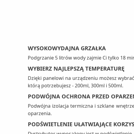
WYSOKOWYDAJNA GRZAŁKA
Podgrzanie 5 litrów wody zajmie Ci tylko 18 mi
WYBIERZ NAJLEPSZĄ TEMPERATURĘ
Dzięki panelowi na urządzeniu możesz wybrać
którą potrzebujesz - 200ml, 300ml i 500ml.
PODWÓJNA OCHRONA PRZED OPARZE
Podwójna izolacja termiczna i szklane wnętr
oparzenia.
PODŚWIETLENIE UŁATWIAJĄCE KORZY
Dystrybutor wyposażony jest w podświetlenie,