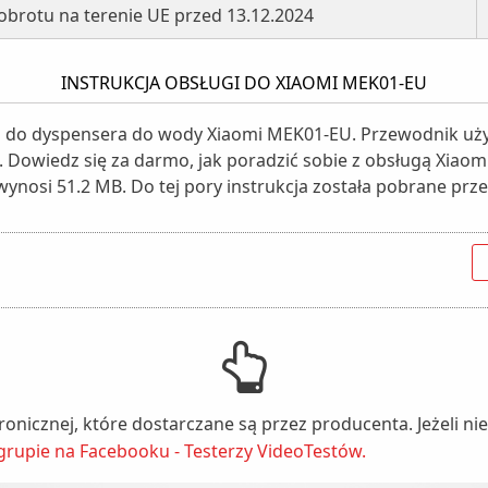
brotu na terenie UE przed 13.12.2024
INSTRUKCJA OBSŁUGI DO XIAOMI MEK01-EU
gi do dyspensera do wody Xiaomi MEK01-EU. Przewodnik uż
ki. Dowiedz się za darmo, jak poradzić sobie z obsługą Xiao
 wynosi 51.2 MB. Do tej pory instrukcja została pobrane prze
tronicznej, które dostarczane są przez producenta. Jeżeli 
grupie na Facebooku - Testerzy VideoTestów.