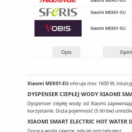
Xiaomi MEK01-EU
Xiaomi MEK01-EU
Xiaomi MEK01-EU
Opis
Opini
Xiaomi MEK01-EU
oferuje moc 1600 W, intuicy
DYSPENSER CIEPŁEJ WODY XIAOMI SMA
Dyspenser ciepłej wody od Xiaomi zapewnia
korzystanie. Duża pojemność (5 litrów) umożli
XIAOMI SMART ELECTRIC HOT WATER D
Gorąca woda zawsze, gdy jej potrzebujesz.