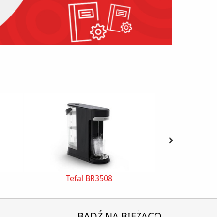
Tefal BR3508
Philips 
BĄDŹ NA BIEŻĄCO