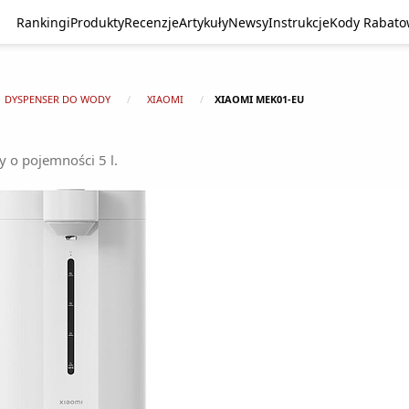
Rankingi
Produkty
Recenzje
Artykuły
Newsy
Instrukcje
Kody Rabat
DYSPENSER DO WODY
XIAOMI
XIAOMI MEK01-EU
 o pojemności 5 l.