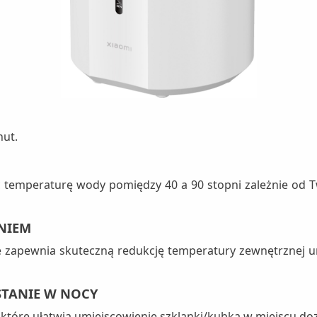
nut.
 temperaturę wody pomiędzy 40 a 90 stopni zależnie od T
NIEM
ze zapewnia skuteczną redukcję temperatury zewnętrznej u
STANIE W NOCY
 które ułatwia umiejscowienie szklanki/kubka w miejscu do