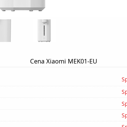
Cena Xiaomi MEK01-EU
S
S
S
S
S