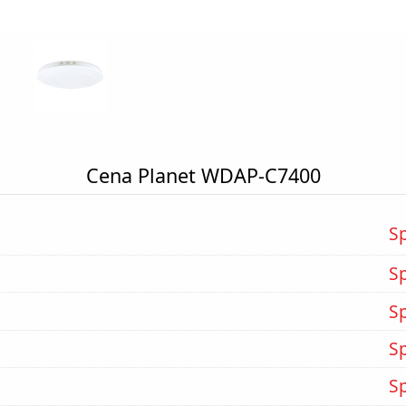
Cena Planet WDAP-C7400
S
S
S
S
S