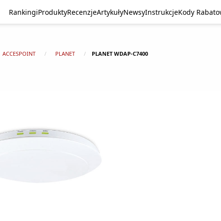
Rankingi
Produkty
Recenzje
Artykuły
Newsy
Instrukcje
Kody Rabat
ACCESPOINT
PLANET
PLANET WDAP-C7400