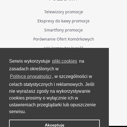
Telewizory promocje
Ekspresy do kawy promocje
Smartfony promocje
Porównanie Ofert Komórkowych
Jaki komputer kupić?
Serwis wykorzystuje
pliki cookies
na
BĄDŹ NA BIEŻĄCO
zasadach określonych w
Polityce prywatności
, w szczególności w
Facebook
celach statystycznych i reklamowych. Jeśli
Grupa Testerzy Videotestów
nie wyrażasz zgody na wykorzystywanie
YouTube
cookies prosimy o wyłącznie ich w
ustawieniach przeglądarki lub opuszczenie
Twitter
serwisu.
Instagram
Akceptuję