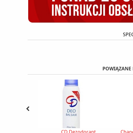
SPE
POWIĄZANE 
CD Dezodorant