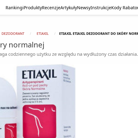
Rankingi
Produkty
Recenzje
Artykuły
Newsy
Instrukcje
Kody Rabat
DEZODORANT
ETIAXIL
ETIAXIL ETIAXIL DEZODORANT DO SKÓRY NOR
óry normalnej
aga codziennego użytku ze względu na wydłużony czas działania