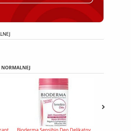
LNEJ
Y NORMALNEJ
rant
Bioderma Sensibio Deo Delikatny