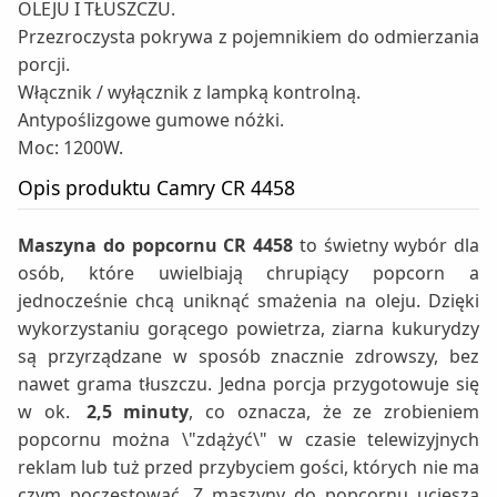
OLEJU I TŁUSZCZU.
Przezroczysta pokrywa z pojemnikiem do odmierzania
porcji.
Włącznik / wyłącznik z lampką kontrolną.
Antypoślizgowe gumowe nóżki.
Moc: 1200W.
Opis produktu Camry CR 4458
Maszyna do popcornu CR 4458
to świetny wybór dla
osób, które uwielbiają chrupiący popcorn a
jednocześnie chcą uniknąć smażenia na oleju. Dzięki
wykorzystaniu gorącego powietrza, ziarna kukurydzy
są przyrządzane w sposób znacznie zdrowszy, bez
nawet grama tłuszczu. Jedna porcja przygotowuje się
w ok.
2,5 minuty
, co oznacza, że ze zrobieniem
popcornu można \"zdążyć\" w czasie telewizyjnych
reklam lub tuż przed przybyciem gości, których nie ma
czym poczęstować. Z maszyny do popcornu ucieszą