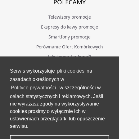
POLECAMY
Telewizory promocje
Ekspresy do kawy promocje
Smartfony promocje
Porównanie Ofert Komórkowych
Jaki komputer kupić?
Serwis wykorzystuje
pliki cookies
na
BĄDŹ NA BIEŻĄCO
zasadach określonych w
Polityce prywatności
, w szczególności w
Facebook
celach statystycznych i reklamowych. Jeśli
Grupa Testerzy Videotestów
nie wyrażasz zgody na wykorzystywanie
YouTube
cookies prosimy o wyłącznie ich w
ustawieniach przeglądarki lub opuszczenie
Twitter
serwisu.
Instagram