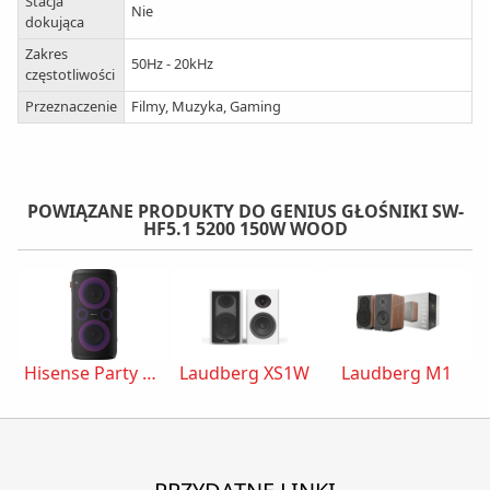
Stacja
Zestaw wyposażono w pilot zdalnego sterowania.
Nie
dokująca
Na subwooferze znajdują się złącza umożliwiające
podłączenie kilku źródeł dźwięku jednocześnie.
Zakres
Oprócz standardowych złączy sygnałowych do
50Hz - 20kHz
częstotliwości
dyspozycji otrzymujemy port USB oraz czytnik kart
SD i microSD pozwalające na odtwarzanie dźwięku
Przeznaczenie
Filmy, Muzyka, Gaming
bezpośrednio z nośników pamięci.
POWIĄZANE PRODUKTY DO GENIUS GŁOŚNIKI SW-
HF5.1 5200 150W WOOD
Hisense Party Rocker One
Laudberg XS1W
Laudberg M1