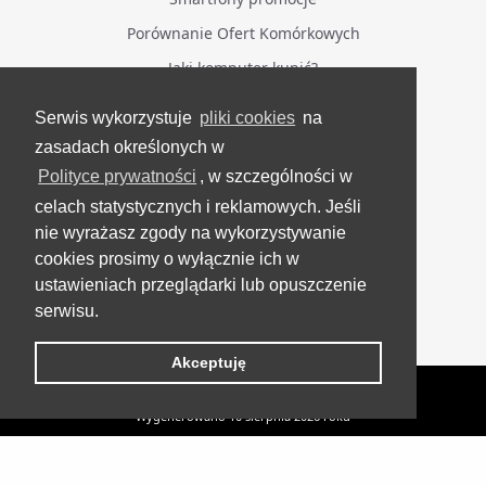
Porównanie Ofert Komórkowych
Jaki komputer kupić?
Serwis wykorzystuje
pliki cookies
na
BĄDŹ NA BIEŻĄCO
zasadach określonych w
Polityce prywatności
, w szczególności w
Facebook
celach statystycznych i reklamowych. Jeśli
Grupa Testerzy Videotestów
nie wyrażasz zgody na wykorzystywanie
YouTube
cookies prosimy o wyłącznie ich w
ustawieniach przeglądarki lub opuszczenie
Twitter
serwisu.
Instagram
Akceptuję
VideoTesty.pl Wszelkie prawa zastrzeżone
Wygenerowano 10 sierpnia 2026 roku