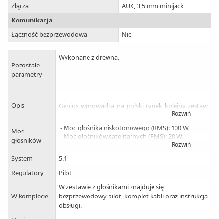
Złącza
AUX, 3,5 mm minijack
Komunikacja
Łączność bezprzewodowa
Nie
Wykonane z drewna.
Pozostałe
parametry
Opis
Genius wprowadza na polski rynek kolejny zestaw
Rozwiń
głośników przeznaczonych do kina domowego lub
komputera – zestaw SW-HF5.1 5200.
- Moc głośnika niskotonowego (RMS): 100 W,
Moc
Zgodnie z nazwą urządzenie oferuje dookólny
- Moc głośników satelitarnych (RMS): 20 W.
głośników
dźwięk 5.1 kanałowy. Aktywny subwoofer ma moc
Rozwiń
50 W, pięć głośników satelitarnych – po 20 W.
W
System
Membrana głośnika basowego ma 6,5-cala
5.1
przekątnej. Pasmo przenoszenia zestawu to 50 Hz –
Regulatory
Pilot
20 kHz, stosunek sygnału do szumu – 75 dB.
Wszystkie elementy zestawu posiadają drewniane
W zestawie z głośnikami znajduje się
obudowy. Odsłonięte membrany nadają całości
W komplecie
bezprzewodowy pilot, komplet kabli oraz instrukcja
interesujący wygląd.
obsługi.