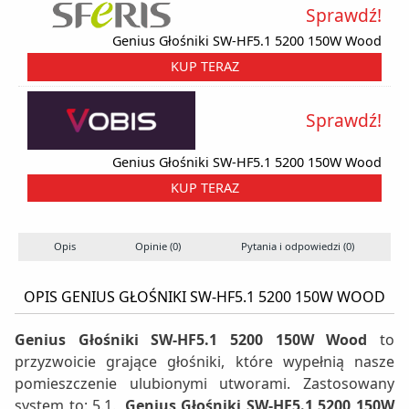
Sprawdź!
Genius Głośniki SW-HF5.1 5200 150W Wood
KUP TERAZ
Sprawdź!
Genius Głośniki SW-HF5.1 5200 150W Wood
KUP TERAZ
Opis
Opinie (0)
Pytania i odpowiedzi (0)
S
OPIS GENIUS GŁOŚNIKI SW-HF5.1 5200 150W WOOD
Genius Głośniki SW-HF5.1 5200 150W Wood
to
przyzwoicie grające głośniki, które wypełnią nasze
pomieszczenie ulubionymi utworami. Zastosowany
system to: 5.1.
Genius Głośniki SW-HF5.1 5200 150W