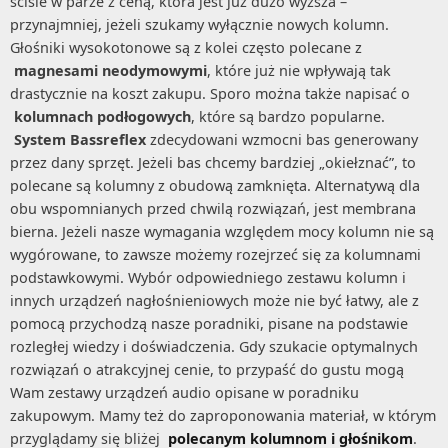
ściśle w parze z ceną, która jest już dużo wyższa –
przynajmniej, jeżeli szukamy wyłącznie nowych kolumn.
Głośniki wysokotonowe są z kolei często polecane z
magnesami neodymowymi
, które już nie wpływają tak
drastycznie na koszt zakupu. Sporo można także napisać o
kolumnach podłogowych
, które są bardzo popularne.
System Bassreflex
zdecydowani wzmocni bas generowany
przez dany sprzęt. Jeżeli bas chcemy bardziej „okiełznać”, to
polecane są kolumny z obudową zamknięta. Alternatywą dla
obu wspomnianych przed chwilą rozwiązań, jest membrana
bierna. Jeżeli nasze wymagania względem mocy kolumn nie są
wygórowane, to zawsze możemy rozejrzeć się za kolumnami
podstawkowymi. Wybór odpowiedniego zestawu kolumn i
innych urządzeń nagłośnieniowych może nie być łatwy, ale z
pomocą przychodzą nasze poradniki, pisane na podstawie
rozległej wiedzy i doświadczenia. Gdy szukacie optymalnych
rozwiązań o atrakcyjnej cenie, to przypaść do gustu mogą
Wam zestawy urządzeń audio opisane w poradniku
zakupowym. Mamy też do zaproponowania materiał, w którym
przyglądamy się bliżej
polecanym kolumnom i głośnikom
.