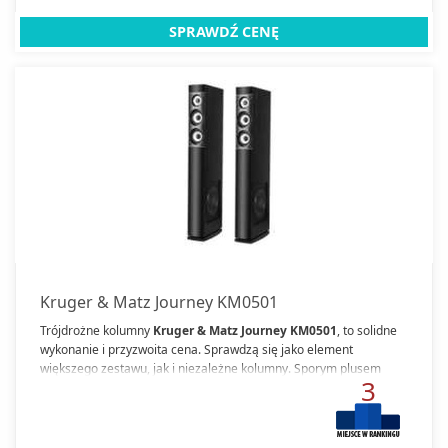
SPRAWDŹ CENĘ
Kruger & Matz Journey KM0501
Trójdrożne kolumny
Kruger & Matz Journey KM0501
, to solidne
wykonanie i przyzwoita cena. Sprawdzą się jako element
większego zestawu, jak i niezależne kolumny. Sporym plusem
3
tego modelu jest zrównoważone brzmienie.