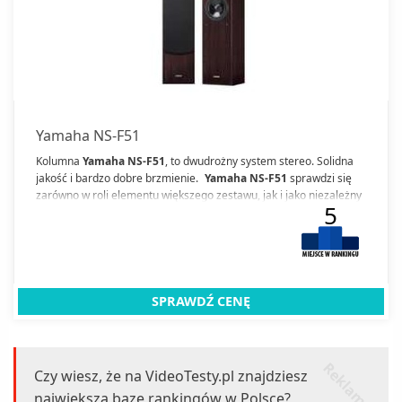
Yamaha NS-F51
Kolumna
Yamaha NS-F51
, to dwudrożny system stereo. Solidna
jakość i bardzo dobre brzmienie.
Yamaha NS-F51
sprawdzi się
zarówno w roli elementu większego zestawu, jak i jako niezależny
5
sprzęt grający.
SPRAWDŹ CENĘ
r
k
l
a
m
a
e
Czy wiesz, że na VideoTesty.pl znajdziesz
największą bazę rankingów w Polsce?