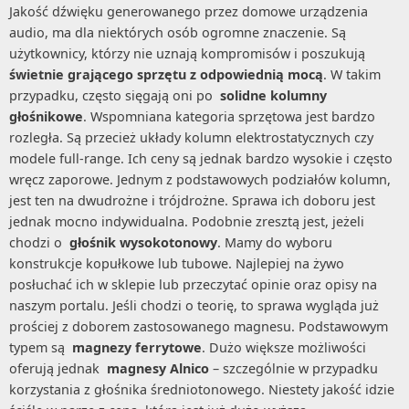
Jakość dźwięku generowanego przez domowe urządzenia
audio, ma dla niektórych osób ogromne znaczenie. Są
użytkownicy, którzy nie uznają kompromisów i poszukują
świetnie grającego sprzętu z odpowiednią mocą
. W takim
przypadku, często sięgają oni po
solidne kolumny
głośnikowe
. Wspomniana kategoria sprzętowa jest bardzo
rozległa. Są przecież układy kolumn elektrostatycznych czy
modele full-range. Ich ceny są jednak bardzo wysokie i często
wręcz zaporowe. Jednym z podstawowych podziałów kolumn,
jest ten na dwudrożne i trójdrożne. Sprawa ich doboru jest
jednak mocno indywidualna. Podobnie zresztą jest, jeżeli
chodzi o
głośnik wysokotonowy
. Mamy do wyboru
konstrukcje kopułkowe lub tubowe. Najlepiej na żywo
posłuchać ich w sklepie lub przeczytać opinie oraz opisy na
naszym portalu. Jeśli chodzi o teorię, to sprawa wygląda już
prościej z doborem zastosowanego magnesu. Podstawowym
typem są
magnezy ferrytowe
. Dużo większe możliwości
oferują jednak
magnesy Alnico
– szczególnie w przypadku
korzystania z głośnika średniotonowego. Niestety jakość idzie