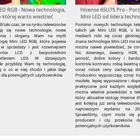
LED RGB - Nowa technologia,
Hisense 65U7S Pro - Por
o której warto wiedzieć
Mini LED od lidera techno
ł taki czas, że na rynku telewizorów
Pomimo nowych technologii tel
ają się nowe technologie, nowe
takich jak Mini LED RGB, o k
enia i slogany. Mam na myśli
mediach robi się coraz głośniej
ogię Mini LED RGB, która pojawia
znana technologia Mini LED ma si
 w sprzedaży i jest rozwinięciem
można nawet powiedzieć, że cora
izorów LCD z bezpośrednim
Nic dziwnego, świetny HDR,
etleniem LED. W dzisiejszym
jasność, dobre kolory i bard
le przybliżę Wam tę technologię,
kontrola kontrastu robią świetną 
ę o co w niej chodzi i jakie daje
coraz niższe ceny zachęcają d
i dla potencjalnych użytkowników.
Producenci wypuszczają coraz t
modele, lepiej wyposażone i dop
praktycznie pod każdym wzglę
można właśnie powiedzieć o tele
który aktualnie testuję. Hisense 
jest kolejną już serią telewizoró
najnowszym wydaniu na 20
Sprawdźmy, czym może się po
producent i czy przekona do
potencjalnych użytkowników.