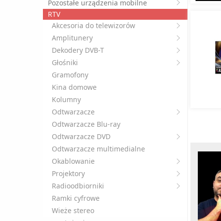
Pozostałe urządzenia mobilne
RTV
Akcesoria do telewizorów
Amplitunery
Dekodery DVB-T
Głośniki
Gramofony
Kina domowe
Kolumny
Odtwarzacze
Odtwarzacze Blu-ray
Odtwarzacze DVD
Odtwarzacze multimedialne
Okablowanie
Projektory
Radioodbiorniki
Ramki cyfrowe
Wieże stereo