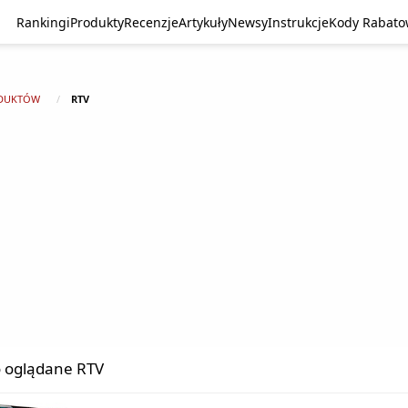
Rankingi
Produkty
Recenzje
Artykuły
Newsy
Instrukcje
Kody Rabat
DUKTÓW
RTV
 oglądane RTV