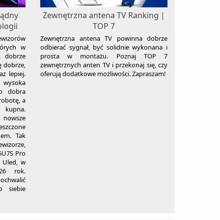
ządny
Zewnętrzna antena TV Ranking |
logii
TOP 7
ewizorów
Zewnętrzna antena TV powinna dobrze
tórych w
odbierać sygnał, być solidnie wykonana i
, dobrze
prosta w montażu. Poznaj TOP 7
ę dobrze,
zewnętrznych anten TV i przekonaj się, czy
z lepiej.
oferują dodatkowe możliwości. Zapraszam!
 wysoka
zo dobra
robotę, a
o kupna.
o nowsze
ieszczone
dem. Tak
wizorze,
65U7S Pro
w Uled, w
26 rok.
chwalić
 siebie