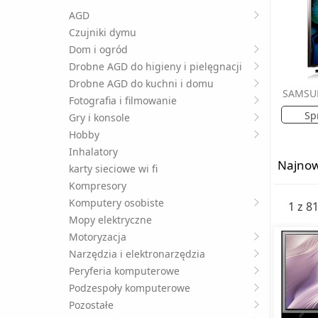
AGD
Czujniki dymu
Dom i ogród
Drobne AGD do higieny i pielęgnacji
Drobne AGD do kuchni i domu
SAMSU
Fotografia i filmowanie
Sp
Gry i konsole
Hobby
Inhalatory
Najnow
karty sieciowe wi fi
Kompresory
Komputery osobiste
1 z 8
Mopy elektryczne
Motoryzacja
Narzędzia i elektronarzędzia
Peryferia komputerowe
Podzespoły komputerowe
Pozostałe