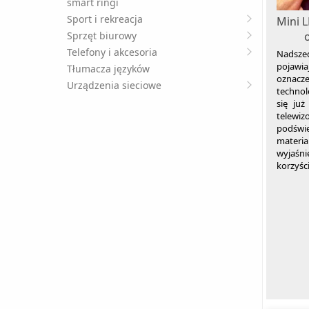
smart ringi
Sport i rekreacja
Mini 
Sprzęt biurowy
Telefony i akcesoria
Nadszed
pojawi
Tłumacza języków
oznacz
Urządzenia sieciowe
technol
się już
telew
podświ
materia
wyjaśni
korzyśc