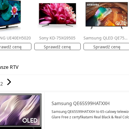
NG UE40EH5020
Sony KD-75XG9505
Samsung QLED QE75Q60RAT
rawdź cenę
Sprawdź cenę
Sprawdź cenę
sze RTV
12
Samsung QE65S99HATXXH
Samsung QE65S99HATXXH to 65-calowy telewi
Glare Free z certyfikatami Real Black & Real Colo