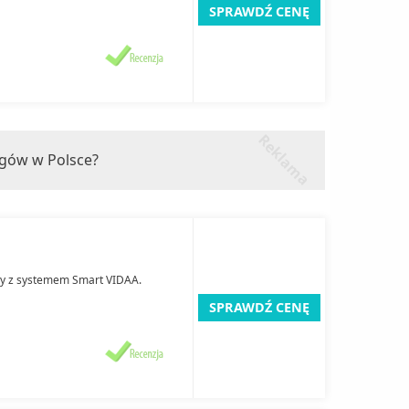
SPRAWDŹ CENĘ
r
k
l
a
m
a
e
ngów w Polsce?
owy z systemem Smart VIDAA.
SPRAWDŹ CENĘ