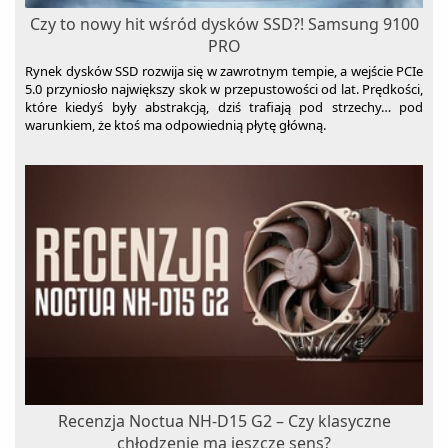
Routery mobilne
Serwery
Wyciskarki do cytrusów
Liczarki pieniędzy
Gogle Narciarskie
Piłki
Piece gazowe
Zasilacze
Ekrany do projekcji
Radioodbiorniki
Kremy do twarzy
Czy to nowy hit wśród dysków SSD?! Samsung 9100
Switche
Wyciskarki wolnoobrotowe
Niszczarki
Kijki narciarskie
Plecaki
Rozdrabniacze do gałęzi
Radiobudziki
Ramki cyfrowe
PRO
Transmitery sieciowe
Rynek dysków SSD rozwija się w zawrotnym tempie, a wejście PCIe
Wypiekacze do chleba
Plotery
Pojazdy elektryczne
Sauny
Tunery radiowe
Wieże stereo
5.0 przyniosło największy skok w przepustowości od lat. Prędkości,
Wzmacniacze sygnału
Żelazka
Prezentery
quady elektryczne
które kiedyś były abstrakcją, dziś trafiają pod strzechy… pod
Sortowniki
warunkiem, że ktoś ma odpowiednią płytę główną.
Rejestratory przemysłowe
Rakiety do squasha
Stacje meteo
Skanery
Rakiety tenisowe
Suszarki do grzybów
Tablice interaktywne
Rowery
Szampony do włosów
Kaski rowerowe
Rowerki biegowe
Termometry
Krzesełka rowerowe dla dzieci
Rowery treningowe
Termowentylatory
Liczniki rowerowe
Sanki i ślizgacze
Traktorki ogrodowe
Opony rowerowe
Wędki
Trampoliny
Siodełka rowerowe
Wioślarze
Umywalki
Torby i bagażniki rowerowe
Baterie umywalkowe
Wanny
Recenzja Noctua NH-D15 G2 – Czy klasyczne
Zabezpieczenia rowerowe
Węże ogrodowe
chłodzenie ma jeszcze sens?