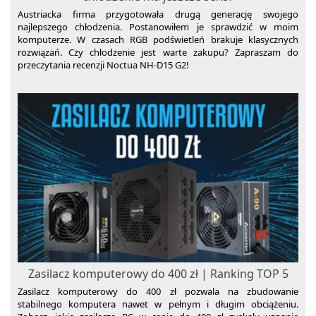
Austriacka firma przygotowała drugą generację swojego
Wentylatory
najlepszego chłodzenia. Postanowiłem je sprawdzić w moim
Wentylatory kolumnowe
Wózki dziecięce
komputerze. W czasach RGB podświetleń brakuje klasycznych
rozwiązań. Czy chłodzenie jest warte zakupu? Zapraszam do
Wentylatory pokojowe
Żarówki LED
przeczytania recenzji Noctua NH-D15 G2!
zgrzewarki próżniowe
Zlewozmywaki
Baterie kuchenne
Zasilacz komputerowy do 400 zł | Ranking TOP 5
Zasilacz komputerowy do 400 zł pozwala na zbudowanie
stabilnego komputera nawet w pełnym i długim obciążeniu.