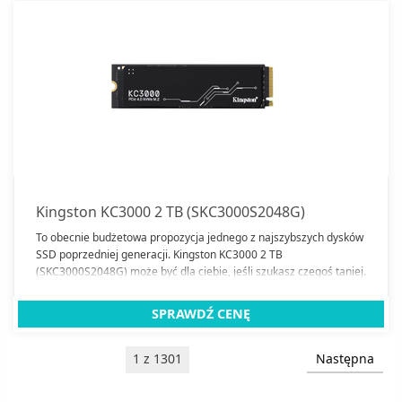
Kingston KC3000 2 TB (SKC3000S2048G)
To obecnie budżetowa propozycja jednego z najszybszych dysków
SSD poprzedniej generacji. Kingston KC3000 2 TB
(SKC3000S2048G) może być dla ciebie, jeśli szukasz czegoś taniej.
SPRAWDŹ CENĘ
1 z 1301
Następna