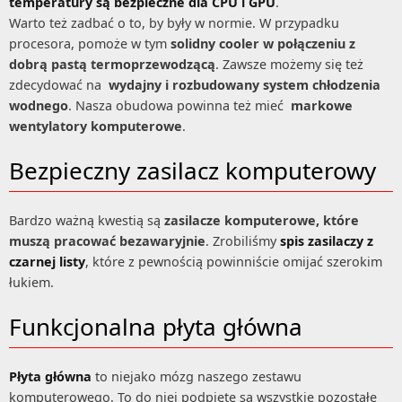
temperatury są bezpieczne dla CPU i GPU
.
Warto też zadbać o to, by były w normie. W przypadku
procesora, pomoże w tym
solidny cooler w połączeniu z
dobrą pastą termoprzewodzącą
. Zawsze możemy się też
zdecydować na
wydajny i rozbudowany system chłodzenia
wodnego
. Nasza obudowa powinna też mieć
markowe
wentylatory komputerowe
.
Bezpieczny zasilacz komputerowy
Bardzo ważną kwestią są
zasilacze komputerowe, które
muszą pracować bezawaryjnie
. Zrobiliśmy
spis zasilaczy z
czarnej listy
, które z pewnością powinniście omijać szerokim
łukiem.
Funkcjonalna płyta główna
Płyta główna
to niejako mózg naszego zestawu
komputerowego. To do niej podpięte są wszystkie pozostałe