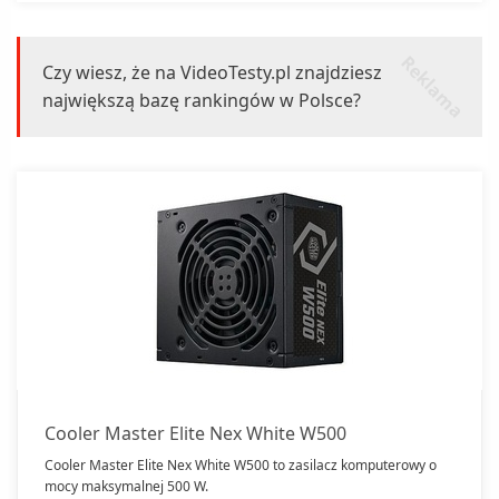
r
k
l
a
m
a
e
Czy wiesz, że na VideoTesty.pl znajdziesz
największą bazę rankingów w Polsce?
Cooler Master Elite Nex White W500
Cooler Master Elite Nex White W500 to zasilacz komputerowy o
mocy maksymalnej 500 W.