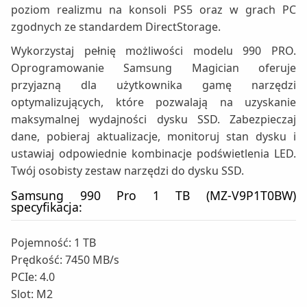
poziom realizmu na konsoli PS5 oraz w grach PC
zgodnych ze standardem DirectStorage.
Wykorzystaj pełnię możliwości modelu 990 PRO.
Oprogramowanie Samsung Magician oferuje
przyjazną dla użytkownika gamę narzędzi
optymalizujących, które pozwalają na uzyskanie
maksymalnej wydajności dysku SSD. Zabezpieczaj
dane, pobieraj aktualizacje, monitoruj stan dysku i
ustawiaj odpowiednie kombinacje podświetlenia LED.
Twój osobisty zestaw narzędzi do dysku SSD.
Samsung 990 Pro 1 TB (MZ-V9P1T0BW)
specyfikacja:
Pojemność: 1 TB
Prędkość: 7450 MB/s
PCIe: 4.0
Slot: M2