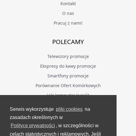
Kontakt
O nas
Pracuj z nami!
POLECAMY
Telewizory promocje
Ekspresy do kawy promocje
Smartfony promocje
Porównanie Ofert Komórkowych
Jaki komputer kupić?
Serwis wykorzystuje
pliki cookies
na
BĄDŹ NA BIEŻĄCO
zasadach określonych w
Polityce prywatności
, w szczególności w
Facebook
celach statystycznych i reklamowych. Jeśli