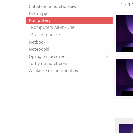
1 z 1
Chłodzenie notebooków
Desktopy
Komputery
Komputery All-in-One
Stacje robocze
Netbooki
Notebooki
Oprogramowanie
Torby na notebooki
Zasilacze do notebooków