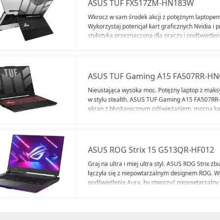
ASUS TUF FX517ZM-HN183W
Wkrocz w sam środek akcji z potężnym lapto
Wykorzystaj potencjał kart graficznych Nvidia i 
stylistyką przeznaczoną dla graczy i podświetle
rozgrywce dzięki wyświetlaczowi z dużą częstotl
gier czeka na ciebie!
ASUS TUF Gaming A15 FA507RR-HN
Nieustająca wysoka moc. Potężny laptop z mak
w stylu stealth. ASUS TUF Gaming A15 FA507RR
ekran z błyskawicznym odświeżaniem, mocną kart
ASUS ROG Strix 15 G513QR-HF012
Graj na ultra i miej ultra styl. ASUS ROG Strix z
łączyła się z niepowtarzalnym designem ROG. Wy
podświetlenia Aura, by stworzyć niepowtarzalny 
Crate, dzięki której każdy podzespół będzie dos
Odkryj ASUS ROG Strix 15 G513QR-HF012.