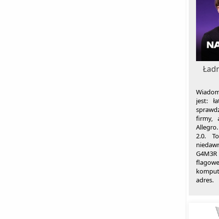
Ład
Wiadom
jest: 
sprawd
firmy,
Allegro
2.0. T
niedawn
G4M3R H
flagow
komput
adres.