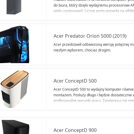
do biura, który dzięki wydajnemu procesorowi 
wielu zastosowań. Liczne porty pozwolą na efekt
Windows 10 Home da pełnię wygody.
Acer Predator Orion 5000 (2019)
Acer przedstawił odświeżoną wersję potężnej ma
niezłym wyborem, chociaż drogim.
Acer ConceptD 500
Acer ConceptD 500 to wydajny komputer również
montażem. Posłuży długo i będzie dostatecznie 
profesjonalne warunki pracy. Zainteresuj się nim
do zastosowań specjalnych.
Acer ConceptD 900