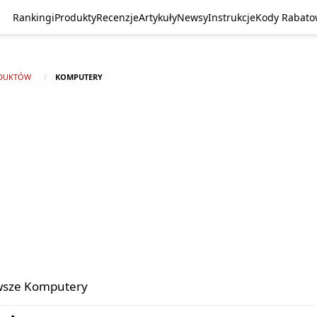
Rankingi
Produkty
Recenzje
Artykuły
Newsy
Instrukcje
Kody Rabat
DUKTÓW
KOMPUTERY
sze Komputery