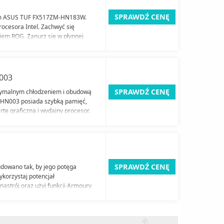
SPRAWDŹ CENĘ
pem ASUS TUF FX517ZM-HN183W.
procesora Intel. Zachwyć się
niem ROG. Zanurz się w płynnej
iwością odświeżania. Świat pełen
003
SPRAWDŹ CENĘ
symalnym chłodzeniem i obudową
-HN003 posiada szybką pamięć,
ę graficzną i wydajny procesor.
SPRAWDŹ CENĘ
budowano tak, by jego potęga
korzystaj potencjał
nastrój oraz użyj funkcji Armoury
tosowany pod twoje potrzeby.
r
k
l
a
m
a