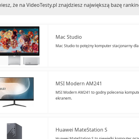
iesz, że na VideoTesty.pl znajdziesz największą bazę ranki
Mac Studio
Mac Studio to potężny komputer stacjonarny dla
MSI Modern AM241
MSI Modern AM241 to godny polecenia komputer
ekranem.
Huawei MateStation S
Huawei MateStation S to niewielki komputer pr