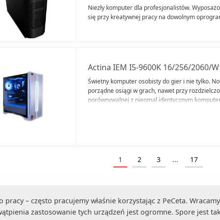
Niezły komputer dla profesjonalistów. Wyposaż
się przy kreatywnej pracy na dowolnym oprogr
Actina IEM I5-9600K 16/256/2060/W
Świetny komputer osobisty do gier i nie tylko. N
porządne osiągi w grach, nawet przy rozdzielcz
porównywalnej z nieomal identycznym komputer
1
2
3
...
17
(current)
o pracy – często pracujemy właśnie korzystając z PeCeta. Wracamy 
wątpienia zastosowanie tych urządzeń jest ogromne. Spore jest t