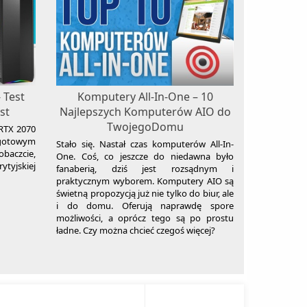
 Test
Komputery All-In-One – 10
st
Najlepszych Komputerów AIO do
TwojegoDomu
 RTX 2070
otowym
Stało się. Nastał czas komputerów All-In-
obaczcie,
One. Coś, co jeszcze do niedawna było
ytyjskiej
fanaberią, dziś jest rozsądnym i
praktycznym wyborem. Komputery AIO są
świetną propozycją już nie tylko do biur, ale
i do domu. Oferują naprawdę spore
możliwości, a oprócz tego są po prostu
ładne. Czy można chcieć czegoś więcej?