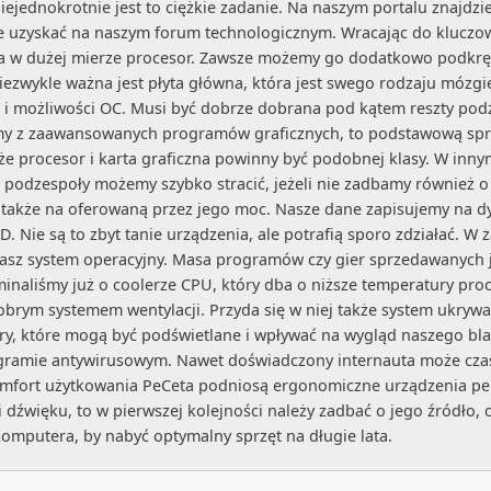
jednokrotnie jest to ciężkie zadanie. Na naszym portalu znajdz
uzyskać na naszym forum technologicznym. Wracając do kluczowy
 w dużej mierze procesor. Zawsze możemy go dodatkowo podkręcić
ezwykle ważna jest płyta główna, która jest swego rodzaju mózg
ość i możliwości OC. Musi być dobrze dobrana pod kątem reszty 
amy z zaawansowanych programów graficznych, to podstawową spra
że procesor i karta graficzna powinny być podobnej klasy. W in
e podzespoły możemy szybko stracić, jeżeli nie zadbamy również o
ć także na oferowaną przez jego moc. Nasze dane zapisujemy na dy
. Nie są to zbyt tanie urządzenia, ale potrafią sporo zdziałać.
asz system operacyjny. Masa programów czy gier sprzedawanych j
naliśmy już o coolerze CPU, który dba o niższe temperatury proce
m systemem wentylacji. Przyda się w niej także system ukrywania
y, które mogą być podświetlane i wpływać na wygląd naszego bl
ramie antywirusowym. Nawet doświadczony internauta może cza
mfort użytkowania PeCeta podniosą ergonomiczne urządzenia peryf
dźwięku, to w pierwszej kolejności należy zadbać o jego źródło, cz
komputera, by nabyć optymalny sprzęt na długie lata.