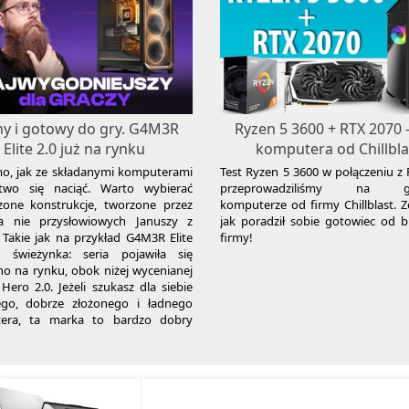
ny i gotowy do gry. G4M3R
Ryzen 5 3600 + RTX 2070 -
Elite 2.0 już na rynku
komputera od Chillbla
o, jak ze składanymi komputerami
Test Ryzen 5 3600 w połączeniu z
łatwo się naciąć. Warto wybierać
przeprowadziliśmy na g
zone konstrukcje, tworzone przez
komputerze od firmy Chillblast. Z
 a nie przysłowiowych Januszy z
jak poradził sobie gotowiec od br
. Takie jak na przykład G4M3R Elite
firmy!
o świeżynka: seria pojawiła się
o na rynku, obok niżej wycenianej
ero 2.0. Jeżeli szukasz dla siebie
ego, dobrze złożonego i ładnego
era, ta marka to bardzo dobry