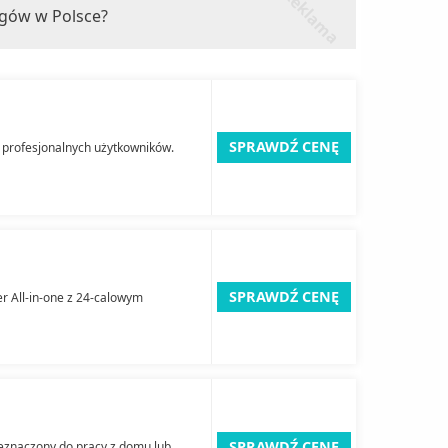
e
ngów w Polsce?
SPRAWDŹ CENĘ
 profesjonalnych użytkowników.
SPRAWDŹ CENĘ
 All-in-one z 24-calowym
SPRAWDŹ CENĘ
zeznaczony do pracy z domu lub