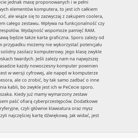
iecie jednak masę proponowanych i w pełni
ch elementów komputera, to jest ich całkiem
, ale wiąże się to zazwyczaj z zakupem coolera,
iem całego zestawu. Wpływa na funkcjonalność czy
podzespołów. Wydajność wspomoże pamięć RAM.
wą będzie także karta graficzna. Sporo zależy od
nym przypadku możemy nie wykorzystać potencjału
 solidny zasilacz komputerowy. Jego klasę zwykle
skach twardych. Jeśli zależy nam na najwyższej
 W zasadzie każdy nowoczesny komputer powinien
est w wersji cyfrowej, ale napęd w komputerze
sora, ale co zrobić, by tak samo zadbać o inne
 kabli, bo zwykle jest ich w PeCecie sporo.
aszaka. Kiedy już mamy wymarzony zestaw
sem paść ofiarą cyberprzestępców. Dodatkowe
eryjne, czyli głównie klawiatura oraz mysz
yli najczęściej kartę dźwiękową. Jak widać, jest