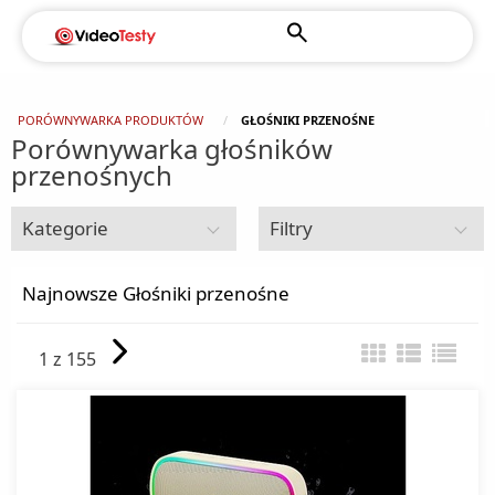
PORÓWNYWARKA PRODUKTÓW
GŁOŚNIKI PRZENOŚNE
Porównywarka głośników
przenośnych
Kategorie
Filtry
Głośnik
Najnowsze Głośniki przenośne
Głośniki przenośne
1 z 155
Soundbary
Subwoofery
Systemy Audio
Wzmacniacze audio