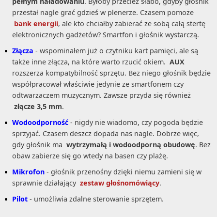
pełnym naładowaniu
. Byłoby przecież słabo, gdyby głośnik
przestał nagle grać gdzieś w plenerze. Czasem pomoże
bank energii
, ale kto chciałby zabierać ze sobą całą stertę
elektronicznych gadżetów? Smartfon i głośnik wystarczą.
Złącza
- wspominałem już o czytniku kart pamięci, ale są
także inne złącza, na które warto rzucić okiem.
AUX
rozszerza kompatybilność sprzętu. Bez niego głośnik będzie
współpracował właściwie jedynie ze smartfonem czy
odtwarzaczem muzycznym. Zawsze przyda się również
złącze 3,5 mm
.
Wodoodporność
- nigdy nie wiadomo, czy pogoda będzie
sprzyjać. Czasem deszcz dopada nas nagle. Dobrze więc,
gdy głośnik ma
wytrzymałą i wodoodporną obudowę
. Bez
obaw zabierze się go wtedy na basen czy plażę.
Mikrofon
- głośnik przenośny dzięki niemu zamieni się w
sprawnie działający
zestaw głośnomówiący
.
Pilot
- umożliwia zdalne sterowanie sprzętem.