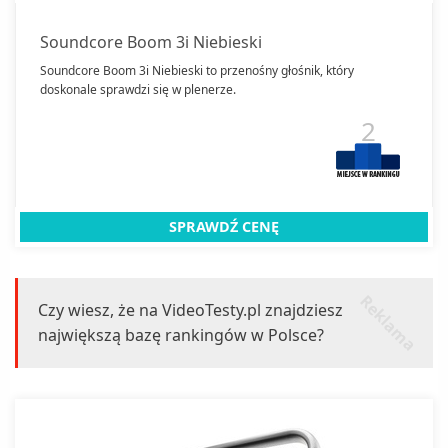
Soundcore Boom 3i Niebieski
Soundcore Boom 3i Niebieski to przenośny głośnik, który
doskonale sprawdzi się w plenerze.
2
SPRAWDŹ CENĘ
r
k
l
a
m
a
e
Czy wiesz, że na VideoTesty.pl znajdziesz
największą bazę rankingów w Polsce?