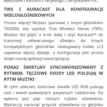
wykonane z kartonu z recyklingu z certyfikatem FSC.
TWS I AURACAST DLA KONFIGURACJI
WIELOGŁOŚNIKOWYCH
Chcesz więcej? Możesz sparować z innym głośnikiem
TAS2000, aby uzyskać True Wireless Stereo (TWS).
Możesz też pójść o krok dalej i użyć Auracast™ do
transmisji odtwarzanego dźwięku do innych
kompatybilnych głośników: obsługiwany kodek LC3
zapewnia lepszy dźwięk, a konfiguracja jest prosta
dzięki naszej aplikacji towarzyszącej.
POKAZ ŚWIETLNY SYNCHRONIZOWANY Z
RYTMEM. TĘCZOWE DIODY LED PULSUJĄ W
RYTM MUZYKI
W rytm uderzeń, kolorowe światła LED RGB pulsują
nad i wokół podwójnych pasywnych radiatorów. Do
wyboru jest pięć różnych trybów oświetlenia.
Wystarczy nacisnąć przycisk oświetlenia na głośniku