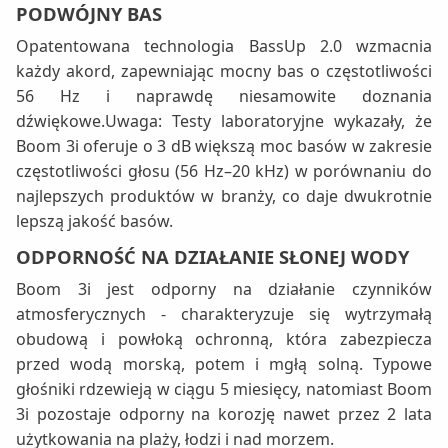
PODWÓJNY BAS
Opatentowana technologia BassUp 2.0 wzmacnia
każdy akord, zapewniając mocny bas o częstotliwości
56 Hz i naprawdę niesamowite doznania
dźwiękowe.Uwaga: Testy laboratoryjne wykazały, że
Boom 3i oferuje o 3 dB większą moc basów w zakresie
częstotliwości głosu (56 Hz–20 kHz) w porównaniu do
najlepszych produktów w branży, co daje dwukrotnie
lepszą jakość basów.
ODPORNOŚĆ NA DZIAŁANIE SŁONEJ WODY
Boom 3i jest odporny na działanie czynników
atmosferycznych - charakteryzuje się wytrzymałą
obudową i powłoką ochronną, która zabezpiecza
przed wodą morską, potem i mgłą solną. Typowe
głośniki rdzewieją w ciągu 5 miesięcy, natomiast Boom
3i pozostaje odporny na korozję nawet przez 2 lata
użytkowania na plaży, łodzi i nad morzem.