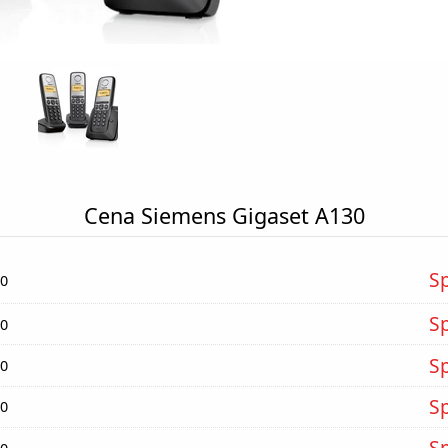
Cena Siemens Gigaset A130
S
30
S
30
S
30
S
30
S