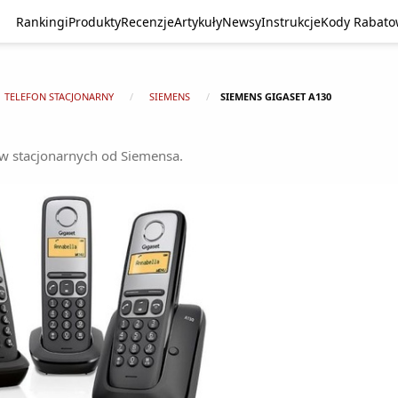
Rankingi
Produkty
Recenzje
Artykuły
Newsy
Instrukcje
Kody Rabat
TELEFON STACJONARNY
SIEMENS
SIEMENS GIGASET A130
w stacjonarnych od Siemensa.