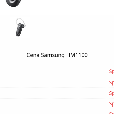
Cena Samsung HM1100
S
S
S
S
S