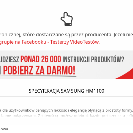
tronicznej, które dostarczane są przez producenta. Jeżeli 
grupie na Facebooku - Testerzy VideoTestów.
SPECYFIKACJA SAMSUNG HM1100
a dla użytkowników ceniących lekkość i elegancję płynącą z prostoty fo
dzanie połączeniami. Z łatwością możesz odebrać każde połączenie, a jeś
ki funkcji multi point słuchawkę można połączyć z dwoma telefonami j
odzin rozmów oraz zapewnia 330 godzin pracy w trybie
dowa