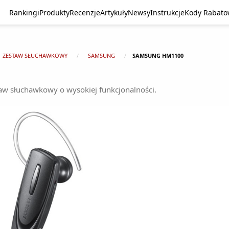
Rankingi
Produkty
Recenzje
Artykuły
Newsy
Instrukcje
Kody Rabat
ZESTAW SŁUCHAWKOWY
SAMSUNG
SAMSUNG HM1100
w słuchawkowy o wysokiej funkcjonalności.