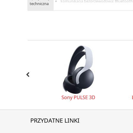
komunikacja bezprzewodowa: Bluetooth 
techniczna
wygodny zaczep na ucho (czarny lub przezr
zasięg nadajnika: 10.00 m
dioda sygnalizująca wł./wył.
regulacja głośności: tak
czas rozmów: 14h, czas czuwania: 330h
czas działania (maksymalny): do 14 godz
czas gotowości (maksymalny): do 330 go
czas ładowania (maksymalny): do 2 godz
mikrofon: tak
kolor: czarny
waga: 10 g
Sony PULSE 3D
PRZYDATNE LINKI