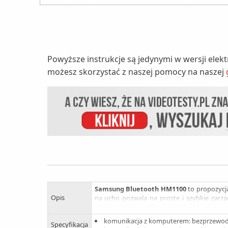
Powyższe instrukcje są jedynymi w wersji elek
możesz skorzystać z naszej pomocy na naszej
Samsung Bluetooth HM1100
to propozycj
Opis
na ucho pozwala na proste i szybkie zarzą
wyciszenia bądź odrzucenia rozmowy. Dzię
podróży, urządzenie pozwala na ponad 14 g
komunikacja z komputerem: bezprzewo
Specyfikacja
ergonomiczny kształt