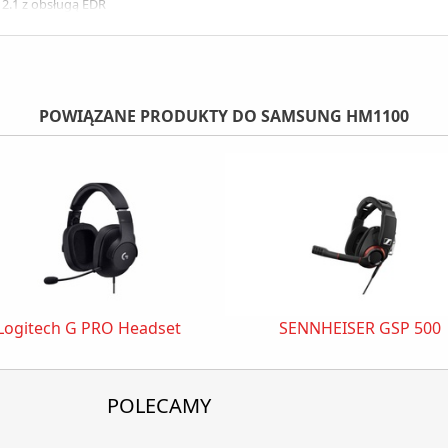
2.1 z obsługą EDR
oczysty)
in
dzin
POWIĄZANE PRODUKTY DO SAMSUNG HM1100
Logitech G PRO Headset
SENNHEISER GSP 500
POLECAMY