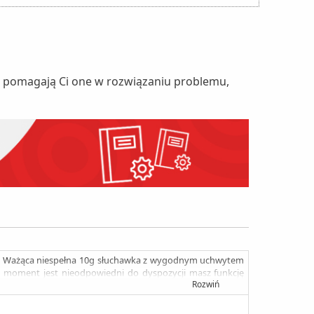
nie pomagają Ci one w rozwiązaniu problemu,
rmy. Ważąca niespełna 10g słuchawka z wygodnym uchwytem
li moment jest nieodpowiedni do dyspozycji masz funkcję
Rozwiń
ednocześnie. HM1100 sprawdzi się nawet podczas długiej