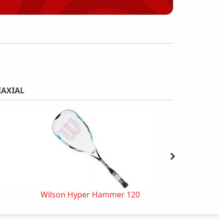
IAXIAL
Wilson Hyper Hammer 120
Dunlop Biomime