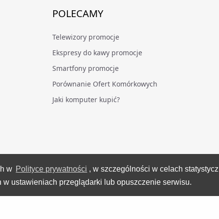
POLECAMY
Telewizory promocje
Ekspresy do kawy promocje
Smartfony promocje
Porównanie Ofert Komórkowych
Jaki komputer kupić?
ch w
Polityce prywatności
, w szczególności w celach statystyc
VideoTesty.pl Wszelkie prawa zastrzeżone
 w ustawieniach przeglądarki lub opuszczenie serwisu.
Wygenerowano 07 sierpnia 2026 roku