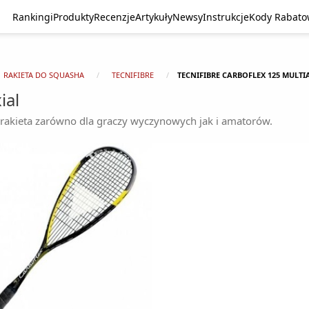
Rankingi
Produkty
Recenzje
Artykuły
Newsy
Instrukcje
Kody Rabat
RAKIETA DO SQUASHA
TECNIFIBRE
TECNIFIBRE CARBOFLEX 125 MULTI
ial
a rakieta zarówno dla graczy wyczynowych jak i amatorów.