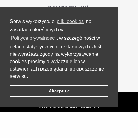
Jaki komputer kupić?
Serwis wykorzystuje
pliki cookies
na
BĄDŹ NA BIEŻĄCO
zasadach określonych w
Polityce prywatności
, w szczególności w
Facebook
celach statystycznych i reklamowych. Jeśli
Grupa Testerzy Videotestów
nie wyrażasz zgody na wykorzystywanie
YouTube
cookies prosimy o wyłącznie ich w
ustawieniach przeglądarki lub opuszczenie
Twitter
serwisu.
Instagram
Akceptuję
VideoTesty.pl Wszelkie prawa zastrzeżone
Wygenerowano 07 sierpnia 2026 roku