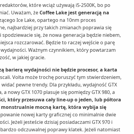
edaktorów, które wciąż używają i5-2500K, bo po
eniać. Uważam, że
Coffee Lake jest generacją na
ącego Ice Lake, opartego na 10nm proces
zne, najbardziej przy takich zmianach poprawia się
li spodziewacie się, że nowa generacja będzie niebem,
ejsca rozczarować. Będzie to raczej wejście o parę
ie wydajności. Ważnym czynnikiem, który powtarzam
zość, w jakiej gracie.
zą barierą wydajności nie będzie procesor, a karta
scali. Volta może trochę poruszyć tym stwierdzeniem,
 widać pewne trendy. Dla przykładu, wydajność GTX
a, a nowy GTX 1070 plasuje się pomiędzy GTX 980, a
, który przesuwa cały line-up o jeden, lub półtora
 monstrualnie mocną kartę, która wybija się
kupowanie nowej karty graficznej co minimalnie dwie
i. Jeżeli jesteście dzisiaj posiadaczami GTX 970 i
bardzo odczuwalnej poprawy klatek. Jeżeli natomiast