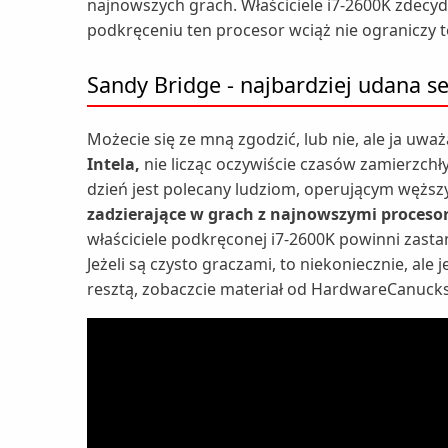
najnowszych grach. Właściciele i7-2600K zdecy
podkręceniu ten procesor wciąż nie ograniczy te
Sandy Bridge - najbardziej udana ser
Możecie się ze mną zgodzić, lub nie, ale ja uwa
Intela,
nie licząc oczywiście czasów zamierzchł
dzień jest polecany ludziom, operującym węż
zadzierające w grach z najnowszymi proceso
właściciele podkręconej i7-2600K powinni zast
Jeżeli są czysto graczami, to niekoniecznie, ale 
resztą, zobaczcie materiał od HardwareCanucks