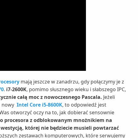
ocesory
mają jeszcze w zanadrzu, gdy połączymy je z
70
.
i7-2600K
, pomimo słusznego wieku i słabszego IPC,
tycznie całą moc z nowoczesnego Pascala.
Jeżeli
d, nowy
Intel Core i5-8600K
, to odpowiedź jest
 Was otworzyć oczy na to, jak dobierać sensownie
o procesora z odblokowanym mnożnikiem na
nwestycją, której nie będziecie musieli powtarzać
roższych zestawach komputerowych, które serwujemy