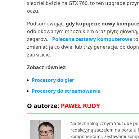
siedzielibyście na GTX 760, to ten upgrade prz
oczu.
Podsumowując,
gdy kupujecie nowy komputer,
odblokowanym mnożnikiem oraz płytę główną, k
zegarów.
Polecane zestawy komputerowe
to 
zmieniać ją co dwie, lub trzy generacje, bo dop
zapłacicie.
Zobacz również:
Procesory do gier
Procesory do streamowania
O autorze:
PAWEŁ RUDY
Na technologicznym YouTube poj
redakcyjną zacząłem na portal
komponentami, zestawami komp