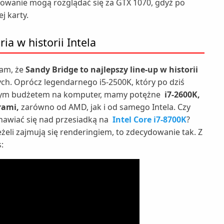
dowanie mogą rozglądać się za GTX 1070, gdyż po
j karty.
ia w historii Intela
żam, że
Sandy Bridge to najlepszy line-up w historii
ych. Oprócz legendarnego i5-2500K, który po dziś
szym budżetem na komputer, mamy potężne
i7-2600K,
rami,
zarówno od AMD, jak i od samego Intela. Czy
anawiać się nad przesiadką na
Intel Core i7-8700K
?
jeżeli zajmują się renderingiem, to zdecydowanie tak. Z
: