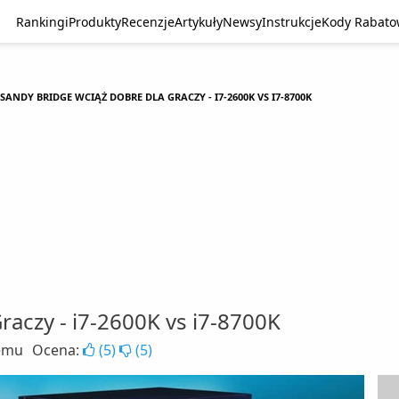
Rankingi
Produkty
Recenzje
Artykuły
Newsy
Instrukcje
Kody Rabat
SANDY BRIDGE WCIĄŻ DOBRE DLA GRACZY - I7-2600K VS I7-8700K
raczy - i7-2600K vs i7-8700K
emu
Ocena:
(
5
)
(
5
)