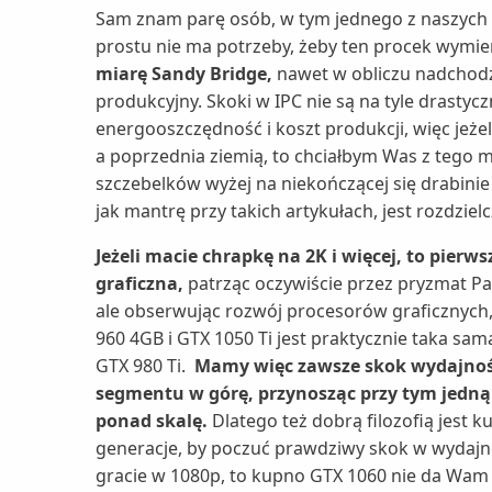
Sam znam parę osób, w tym jednego z naszych r
prostu nie ma potrzeby, żeby ten procek wymi
miarę Sandy Bridge,
nawet w obliczu nadchodz
produkcyjny. Skoki w IPC nie są na tyle drastyc
energooszczędność i koszt produkcji, więc jeże
a poprzednia ziemią, to chciałbym Was z tego mi
szczebelków wyżej na niekończącej się drabin
jak mantrę przy takich artykułach, jest rozdzielc
Jeżeli macie chrapkę na 2K i więcej, to pierws
graficzna,
patrząc oczywiście przez pryzmat Pa
ale obserwując rozwój procesorów graficznych,
960 4GB i GTX 1050 Ti jest praktycznie taka sam
GTX 980 Ti.
Mamy więc zawsze skok wydajności
segmentu w górę, przynosząc przy tym jedną
ponad skalę.
Dlatego też dobrą filozofią jest 
generacje, by poczuć prawdziwy skok w wydajnośc
gracie w 1080p, to kupno GTX 1060 nie da Wam 