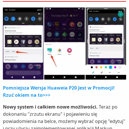
Pomniejsza Wersja Huaweia P20 Jest w Promocji!
Rzuć okiem na to>>>
Nowy system i całkiem nowe możliwości.
Teraz po
dokonaniu "zrzutu ekranu" i pojawieniu się
powiadomienia na belce, możemy wybrać opcję "edytuj"
i przy użyciu zaimplementowanej aplikacji Markup,