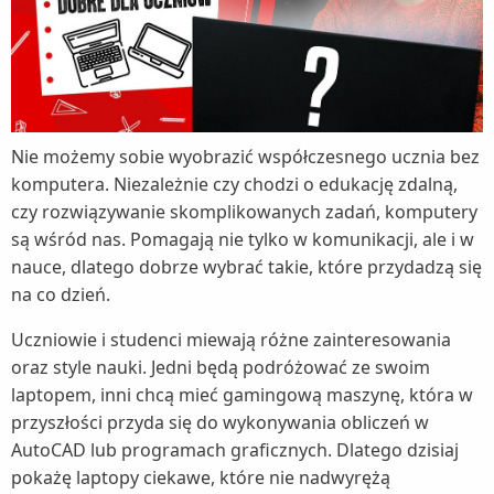
Gaming 15-ec0000nw
Gdy potrzeba ekranu dotykowego - Microsoft
Surface Laptop 3 13.5
Nie możemy sobie wyobrazić współczesnego ucznia bez
komputera. Niezależnie czy chodzi o edukację zdalną,
czy rozwiązywanie skomplikowanych zadań, komputery
są wśród nas. Pomagają nie tylko w komunikacji, ale i w
nauce, dlatego dobrze wybrać takie, które przydadzą się
na co dzień.
Uczniowie i studenci miewają różne zainteresowania
oraz style nauki. Jedni będą podróżować ze swoim
laptopem, inni chcą mieć gamingową maszynę, która w
przyszłości przyda się do wykonywania obliczeń w
AutoCAD lub programach graficznych. Dlatego dzisiaj
pokażę laptopy ciekawe, które nie nadwyrężą