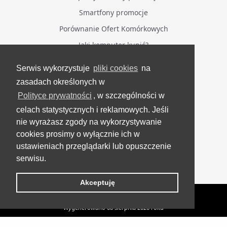
Smartfony promocje
Porównanie Ofert Komórkowych
Jaki komputer kupić?
Serwis wykorzystuje
pliki cookies
na
BĄDŹ NA BIEŻĄCO
zasadach określonych w
Polityce prywatności
, w szczególności w
Facebook
celach statystycznych i reklamowych. Jeśli
Grupa Testerzy Videotestów
nie wyrażasz zgody na wykorzystywanie
YouTube
cookies prosimy o wyłącznie ich w
ustawieniach przeglądarki lub opuszczenie
Twitter
serwisu.
Instagram
Akceptuję
VideoTesty.pl Wszelkie prawa zastrzeżone
Wygenerowano 08 sierpnia 2026 roku
Nauka zdalna może wrócić. Te laptopy są na nie