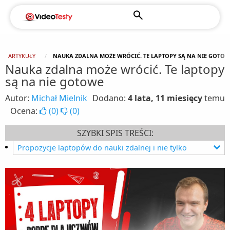
ARTYKUŁY
NAUKA ZDALNA MOŻE WRÓCIĆ. TE LAPTOPY SĄ NA NIE GOTO
Nauka zdalna może wrócić. Te laptopy
są na nie gotowe
Autor:
Michał Mielnik
Dodano:
4 lata, 11 miesięcy
temu
Ocena:
(
0
)
(
0
)
SZYBKI SPIS TREŚCI:
Propozycje laptopów do nauki zdalnej i nie tylko
Dobry stosunek cena/jakość - Huawei Matebook
D15 2021
Gdy potrzeba mniejszego laptopa - HP 14s-
fq0023nw
Laptop z kartą graficzną do 3000 zł - HP Pavilion