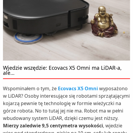
Wjedzie wszędzie: Ecovacs X5 Omni ma LiDAR-a,
ale…
Wspominałem o tym, że
Ecovacs X5 Omni
wyposażono
w LiDAR? Osoby interesujące się robotami sprzątającymi
kojarzą pewnie tę technologię w formie wieżyczki na
górze robota. No to tutaj jej nie ma. Robot ma w pełni
wbudowany system LiDAR, dzięki czemu jest niższy.
Mierzy zaledwie 9,5 centymetra wysokości
, wjedzie
więc pod standardowe, niskie na 10 cm, sofy lub regały.