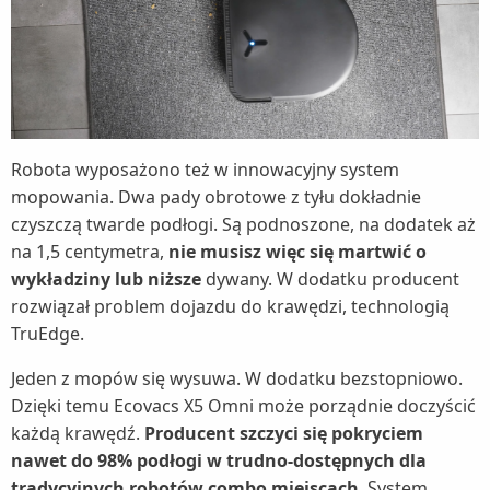
Robota wyposażono też w innowacyjny system
mopowania. Dwa pady obrotowe z tyłu dokładnie
czyszczą twarde podłogi. Są podnoszone, na dodatek aż
na 1,5 centymetra,
nie musisz więc się martwić o
wykładziny lub niższe
dywany. W dodatku producent
rozwiązał problem dojazdu do krawędzi, technologią
TruEdge.
Jeden z mopów się wysuwa. W dodatku bezstopniowo.
Dzięki temu Ecovacs X5 Omni może porządnie doczyścić
każdą krawędź.
Producent szczyci się pokryciem
nawet do 98% podłogi w trudno-dostępnych dla
tradycyjnych robotów combo miejscach
. System