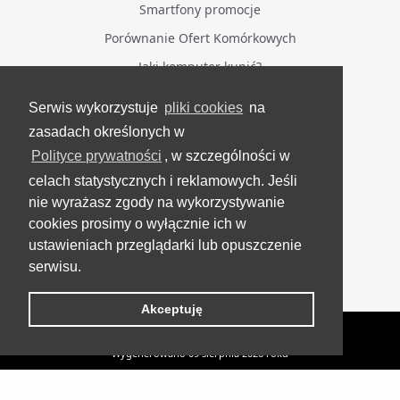
Smartfony promocje
Porównanie Ofert Komórkowych
Jaki komputer kupić?
Serwis wykorzystuje
pliki cookies
na
BĄDŹ NA BIEŻĄCO
zasadach określonych w
Polityce prywatności
, w szczególności w
Facebook
celach statystycznych i reklamowych. Jeśli
Grupa Testerzy Videotestów
nie wyrażasz zgody na wykorzystywanie
YouTube
cookies prosimy o wyłącznie ich w
ustawieniach przeglądarki lub opuszczenie
Twitter
serwisu.
Instagram
Akceptuję
VideoTesty.pl Wszelkie prawa zastrzeżone
Wygenerowano 09 sierpnia 2026 roku
Ecovacs X5 Omni: 5 powodów, dla których musisz
Odkurzacze
UP
automatyczne