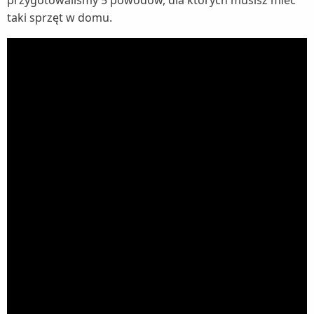
przygotowaliśmy 5 powodów, dla których musisz mieć
taki sprzęt w domu.